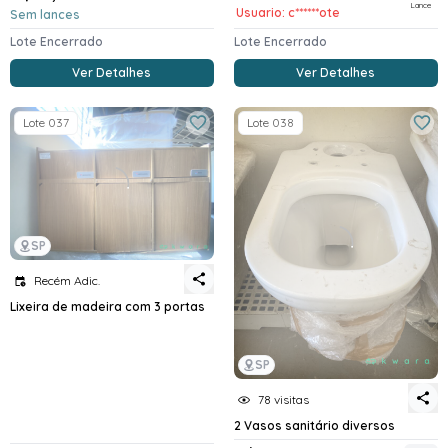
Lance
Usuario: c******ote
Sem lances
Lote Encerrado
Lote Encerrado
Ver Detalhes
Ver Detalhes
Lote 037
Lote 038
SP
Recém Adic.
Lixeira de madeira com 3 portas
SP
78 visitas
2 Vasos sanitário diversos