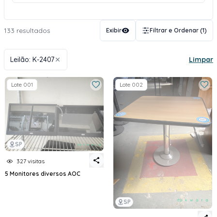
133 resultados
Exibir
Filtrar e Ordenar
(1)
Leilão: K-2407
Limpar
Lote 001
Lote 002
SP
327 visitas
5 Monitores diversos AOC
SP