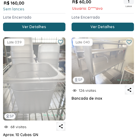
R$ 60,00
1
R$ 160,00
Lance
Usuario: D****avo
Sem lances
Lote Encerrado
Lote Encerrado
Ver Detalhes
Ver Detalhes
Lote 039
Lote 040
SP
126 visitas
Bancada de inox
SP
68 visitas
Aprox. 10 Cubas GN