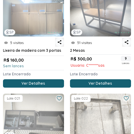
SP
SP
5 visitas
51 visitas
Lixeira de madeira com 3 portas
2 Mesas
R$ 300,00
9
R$ 160,00
Lances
Usuario: C********sas
Sem lances
Lote Encerrado
Lote Encerrado
Ver Detalhes
Ver Detalhes
Lote 021
Lote 022