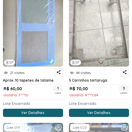
SP
SP
21 visitas
44 visitas
Aprox. 10 tapetes de tatame
5 Carrinhos tartaruga
R$ 60,00
1
R$ 70,00
3
Lance
Lances
Usuario: F***to
Usuario: A****ca4
Lote Encerrado
Lote Encerrado
Ver Detalhes
Ver Detalhes
Lote 019
Lote 020