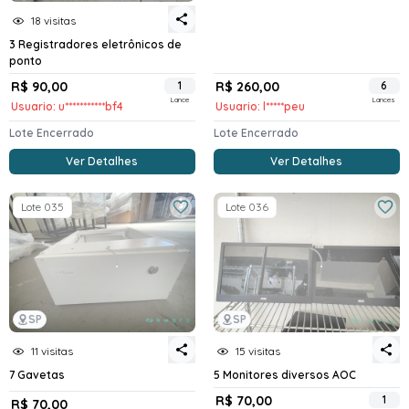
18 visitas
3 Registradores eletrônicos de
ponto
R$ 90,00
1
R$ 260,00
6
Lance
Lances
Usuario: u***********bf4
Usuario: l*****peu
Lote Encerrado
Lote Encerrado
Ver Detalhes
Ver Detalhes
Lote 035
Lote 036
SP
SP
11 visitas
15 visitas
7 Gavetas
5 Monitores diversos AOC
R$ 70,00
1
R$ 70,00