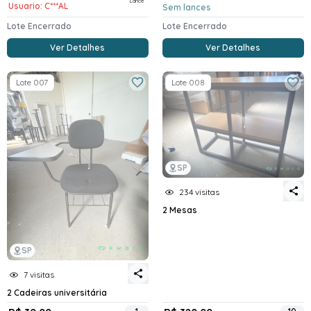
Lance
Usuario: C***AL
Sem lances
Lote Encerrado
Lote Encerrado
Ver Detalhes
Ver Detalhes
Lote 007
Lote 008
SP
234 visitas
2 Mesas
SP
7 visitas
2 Cadeiras universitária