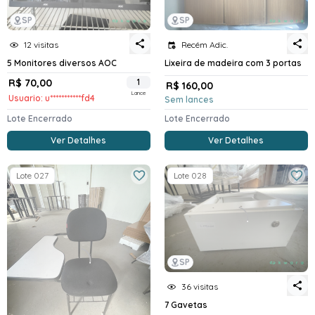
SP
SP
12 visitas
Recém Adic.
5 Monitores diversos AOC
Lixeira de madeira com 3 portas
R$ 70,00
1
R$ 160,00
Lance
Usuario: u***********fd4
Sem lances
Lote Encerrado
Lote Encerrado
Ver Detalhes
Ver Detalhes
Lote 027
Lote 028
SP
36 visitas
7 Gavetas