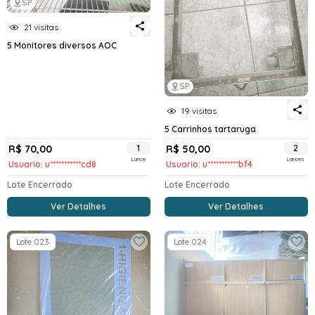
SP
21 visitas
5 Monitores diversos AOC
SP
19 visitas
5 Carrinhos tartaruga
R$ 70,00
1
R$ 50,00
2
Lance
Lances
Usuario: u***********cd8
Usuario: u***********bf4
Lote Encerrado
Lote Encerrado
Ver Detalhes
Ver Detalhes
Lote 023
Lote 024