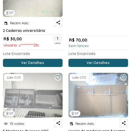
SP
Recém Adic.
2 Cadeiras universitária
R$ 30,00
1
R$ 70,00
Lance
Usuario: u***********2fc
Sem lances
Lote Encerrado
Lote Encerrado
Ver Detalhes
Ver Detalhes
Lote 029
Lote 030
SP
SP
15 visitas
Recém Adic.