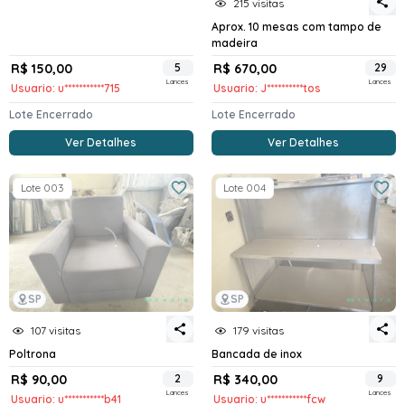
215 visitas
Aprox. 10 mesas com tampo de
madeira
R$ 150,00
5
R$ 670,00
29
Lances
Lances
Usuario: u***********715
Usuario: J**********tos
Lote Encerrado
Lote Encerrado
Ver Detalhes
Ver Detalhes
Lote 003
Lote 004
SP
SP
107 visitas
179 visitas
Poltrona
Bancada de inox
R$ 90,00
2
R$ 340,00
9
Lances
Lances
Usuario: u***********b41
Usuario: u***********fcw