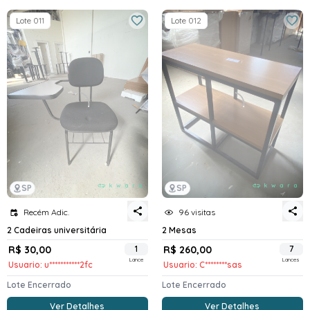
Lote 011
Lote 012
SP
SP
Recém Adic.
96 visitas
2 Cadeiras universitária
2 Mesas
R$ 30,00
1
R$ 260,00
7
Lance
Lances
Usuario: u***********2fc
Usuario: C********sas
Lote Encerrado
Lote Encerrado
Ver Detalhes
Ver Detalhes