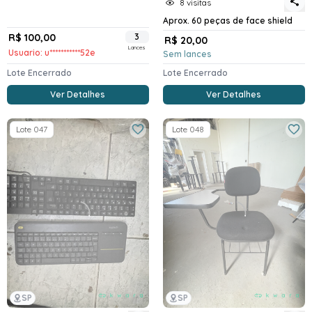
8 visitas
Aprox. 60 peças de face shield
R$ 100,00
3
R$ 20,00
Lances
Usuario: u***********52e
Sem lances
Lote Encerrado
Lote Encerrado
Ver Detalhes
Ver Detalhes
Lote 047
Lote 048
SP
SP