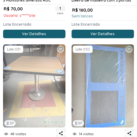
5 Monitores diversos AOC
Lixeira de madeira com 3 portas
R$ 70,00
1
R$ 160,00
Lance
Usuario: c******ote
Sem lances
Lote Encerrado
Lote Encerrado
Ver Detalhes
Ver Detalhes
Lote 031
Lote 032
SP
SP
48 visitas
14 visitas