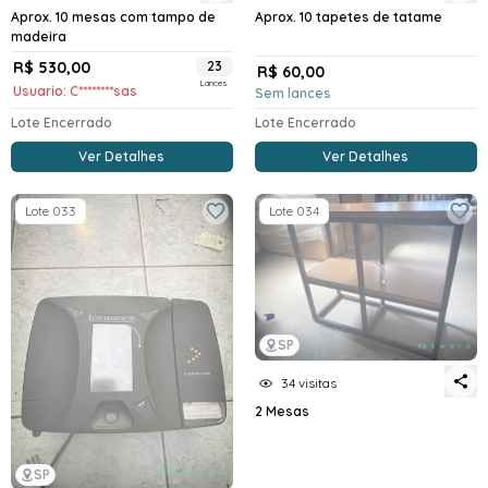
Aprox. 10 mesas com tampo de
Aprox. 10 tapetes de tatame
madeira
R$ 530,00
23
R$ 60,00
Lances
Usuario: C********sas
Sem lances
Lote Encerrado
Lote Encerrado
Ver Detalhes
Ver Detalhes
Lote 033
Lote 034
SP
34 visitas
2 Mesas
SP