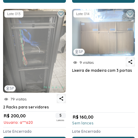
Lote 013
Lote 014
SP
9 visitas
Lixeira de madeira com 3 portas
SP
79 visitas
2 Racks para servidores
R$ 200,00
5
R$ 160,00
Lances
Usuario: a***a20
Sem lances
Lote Encerrado
Lote Encerrado