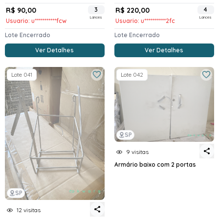
R$ 90,00
3
R$ 220,00
4
Lances
Lances
Usuario: u***********fcw
Usuario: u***********2fc
Lote Encerrado
Lote Encerrado
Ver Detalhes
Ver Detalhes
Lote 041
Lote 042
SP
9 visitas
Armário baixo com 2 portas
SP
12 visitas