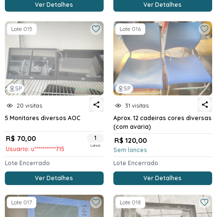
Ver Detalhes
Ver Detalhes
Lote 015
Lote 016
SP
SP
20 visitas
31 visitas
5 Monitores diversos AOC
Aprox. 12 cadeiras cores diversas
(com avaria)
R$ 70,00
1
R$ 120,00
Lance
Usuario: u***********715
Sem lances
Lote Encerrado
Lote Encerrado
Ver Detalhes
Ver Detalhes
Lote 017
Lote 018