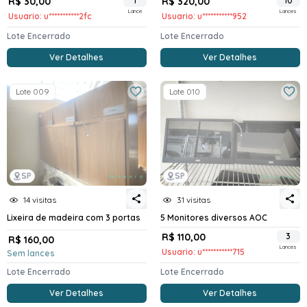
R$ 30,00
1
R$ 320,00
10
Lance
Lances
Usuario: u***********2fc
Usuario: u***********952
Lote Encerrado
Lote Encerrado
Ver Detalhes
Ver Detalhes
Lote 009
Lote 010
SP
SP
14 visitas
31 visitas
Lixeira de madeira com 3 portas
5 Monitores diversos AOC
R$ 110,00
3
R$ 160,00
Lances
Usuario: u***********715
Sem lances
Lote Encerrado
Lote Encerrado
Ver Detalhes
Ver Detalhes