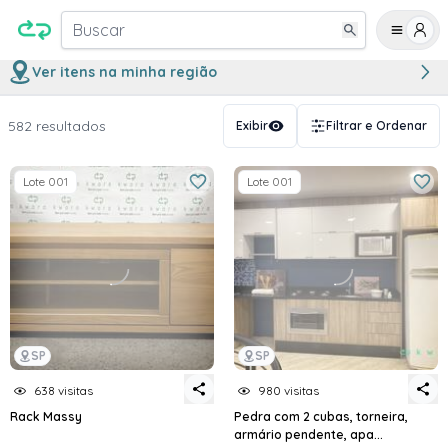
Buscar
Ver itens na minha região
582 resultados
Exibir
Filtrar e Ordenar
Lote 001
Lote 001
SP
SP
638 visitas
980 visitas
Rack Massy
Pedra com 2 cubas, torneira,
armário pendente, apa...