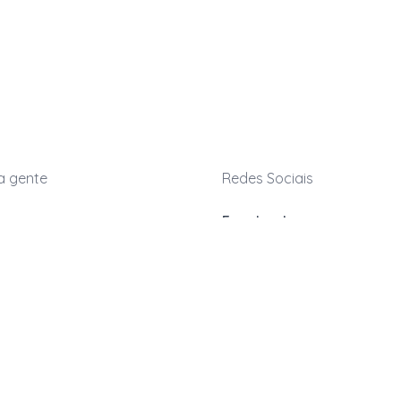
a gente
Redes Sociais
Facebook
Instagram
kwara.com.br
LinkedIn
TikTok
039-9339
atendimento
(dias úteis)
s Frequentes
nder