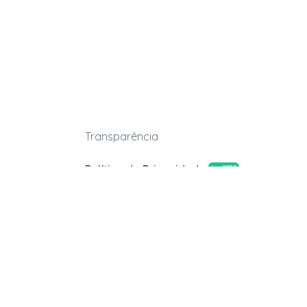
Transparência
Política de Privacidade
jan.2025
Termos de uso
abr.2026
Leiloeira Oficial
Alessandra Cavalcanti Antunes
JUCESP nº1405
Leiloeiro Oficial
George Henrique Bibeiro Benozzati
JUCESP nº262