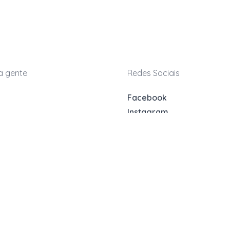
a gente
Redes Sociais
Facebook
Instagram
kwara.com.br
LinkedIn
TikTok
039-9339
atendimento
(dias úteis)
s Frequentes
nder
gado ou Juiz