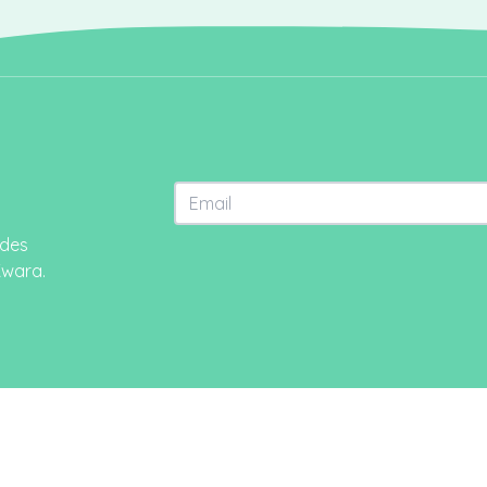
Email
ades
Estado
Cidade
Kwara.