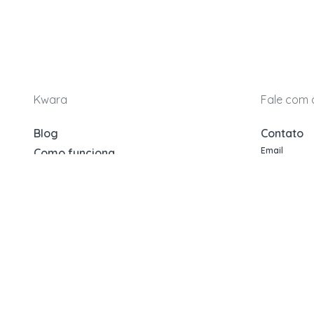
Kwara
Fale com 
Blog
Contato
Email
Como funciona
contato@
Categorias
WhatsApp
Indique e Ganhe
+55 (11) 5
Sobre nós
Horário de 
Oportunidades
8h às 17h 
Apartamentos Decorados
Pergunta
Cotas de Consórcios
Quero ve
Desativações Corporativas
Sou Advo
Leilões Judiciais