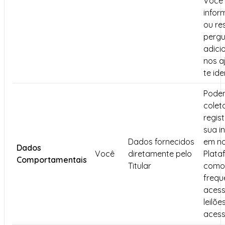
Você 
infor
ou re
pergu
adici
nos a
te ide
Pode
colet
regis
sua i
Dados fornecidos
em n
Dados
Você
diretamente pelo
Plata
Comportamentais
Titular
como
frequ
acess
leilõe
acess