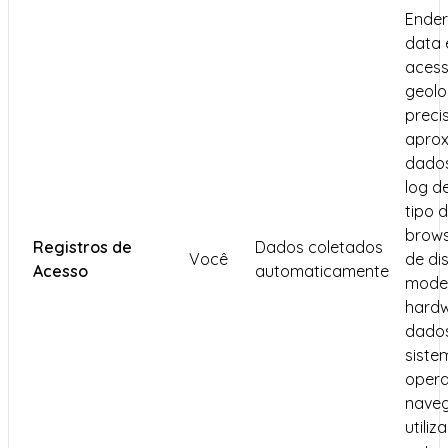
Ender
data 
acess
geolo
preci
aprox
dados
log d
tipo 
brows
Registros de
Dados coletados
Você
de dis
Acesso
automaticamente
mode
hardw
dados
siste
opera
nave
utiliz