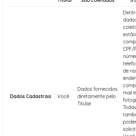
Titular
são coletados
tr
Dentr
dado
colet
estã
compl
CPF/
núme
telef
de na
ende
compl
Dados fornecidos
mail e
Dados Cadastrais
Você
diretamente pelo
fotog
Titular
Todav
tamb
pode
solici