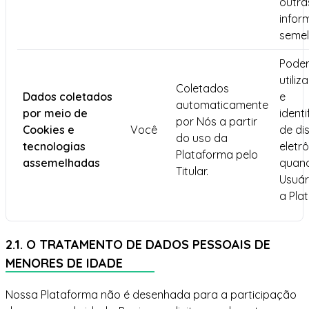
outra
infor
semel
Pode
utiliz
Coletados
Dados coletados
e
automaticamente
por meio de
ident
por Nós a partir
Cookies e
Você
de di
do uso da
tecnologias
eletr
Plataforma pelo
assemelhadas
quan
Titular.
Usuári
a Pla
2.1. O TRATAMENTO DE DADOS PESSOAIS DE
MENORES DE IDADE
Nossa Plataforma não é desenhada para a participação