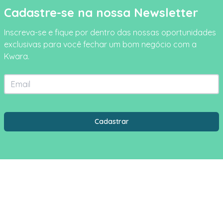
Cadastre-se na nossa Newsletter
Inscreva-se e fique por dentro das nossas oportunidades
exclusivas para você fechar um bom negócio com a
Kwara.
Email
Estado
Cidade
Cadastrar