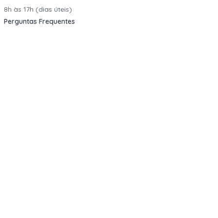
8h às 17h (dias úteis)
Perguntas Frequentes
Quero vender
Sou Advogado ou Juiz
Redes Sociais
Facebook
Instagram
LinkedIn
TikTok
Transparência
Política de Privacidade
jan.2025