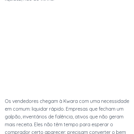
Mercado
R$ 9.999
Kwara
a partir de R$ 2.999
Os vendedores chegam à Kwara com uma necessidade
em comum: liquidar rápido. Empresas que fecham um
galpão, inventários de falência, ativos que não geram
mais receita. Eles não têm tempo para esperar o
comprador certo aparecer; precisam converter o bem