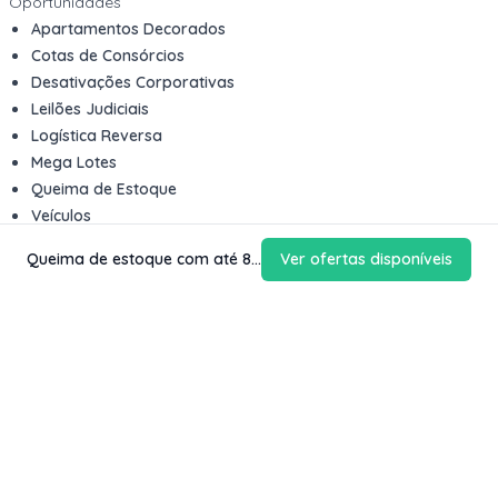
Oportunidades
Apartamentos Decorados
Cotas de Consórcios
Desativações Corporativas
Leilões Judiciais
Logística Reversa
Mega Lotes
Queima de Estoque
Veículos
Queima de estoque com até 80% de desconto
Ver ofertas disponíveis
Fale com a gente
Contato
Email
contato@kwara.com.br
WhatsApp
+55 (11) 5039-9339
Horário de atendimento