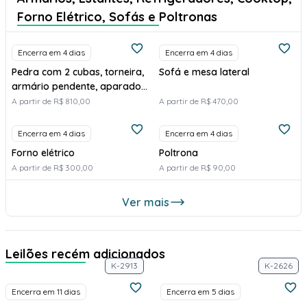
Forno Elétrico, Sofás e Poltronas
Encerra em 4 dias
Encerra em 4 dias
Pedra com 2 cubas, torneira,
Sofá e mesa lateral
armário pendente, aparador
lateral e espaço para eletros
A partir de R$ 810,00
A partir de R$ 470,00
(não inclui eletros e utensílios)
Encerra em 4 dias
Encerra em 4 dias
Forno elétrico
Poltrona
A partir de R$ 300,00
A partir de R$ 90,00
Ver mais
Leilões recém adicionados
K-2913
K-2626
Encerra em 11 dias
Encerra em 5 dias