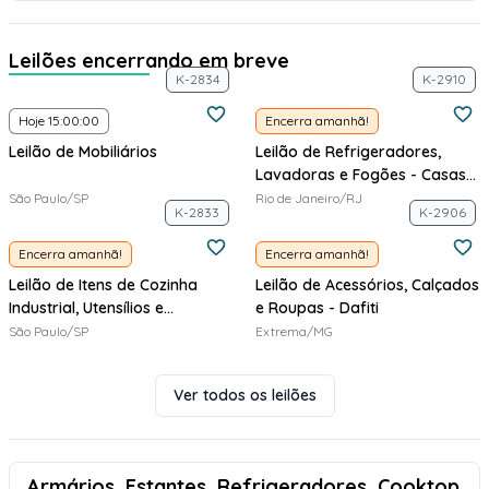
Leilões encerrando em breve
K-2834
K-2910
Hoje 15:00:00
Encerra amanhã!
Leilão de Mobiliários
Leilão de Refrigeradores,
Lavadoras e Fogões - Casas
Bahia
São Paulo/SP
Rio de Janeiro/RJ
K-2833
K-2906
Encerra amanhã!
Encerra amanhã!
Leilão de Itens de Cozinha
Leilão de Acessórios, Calçados
Industrial, Utensílios e
e Roupas - Dafiti
Informática
São Paulo/SP
Extrema/MG
Ver todos os leilões
Armários, Estantes, Refrigeradores, Cooktop,