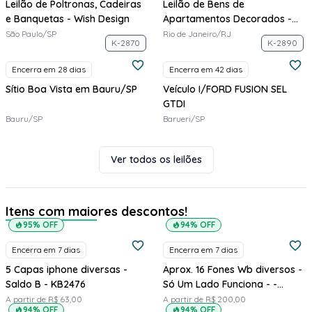
Leilão de Poltronas, Cadeiras
Leilão de Bens de
e Banquetas - Wish Design
Apartamentos Decorados -
Performance
São Paulo/SP
Rio de Janeiro/RJ
K-2870
K-2890
Encerra em 28 dias
Encerra em 42 dias
Sítio Boa Vista em Bauru/SP
Veículo I/FORD FUSION SEL
GTDI
Bauru/SP
Barueri/SP
Ver todos os leilões
Itens com maiores descontos!
95% OFF
94% OFF
Encerra em 7 dias
Encerra em 7 dias
5 Capas iphone diversas -
Aprox. 16 Fones Wb diversos -
Saldo B - KB2476
Só Um Lado Funciona - -
Saldo C - KR3649
A partir de R$ 63,00
A partir de R$ 200,00
94% OFF
94% OFF