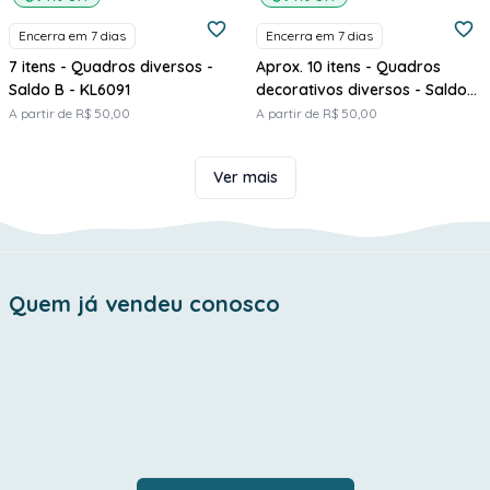
Encerra em 7 dias
Encerra em 7 dias
7 itens - Quadros diversos -
Aprox. 10 itens - Quadros
Saldo B - KL6091
decorativos diversos - Saldo
B - KL6078
A partir de R$ 50,00
A partir de R$ 50,00
Ver mais
Quem já vendeu conosco