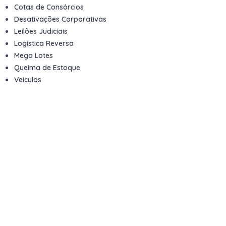
Cotas de Consórcios
Desativações Corporativas
Leilões Judiciais
Logística Reversa
Mega Lotes
Queima de Estoque
Veículos
Fale com a gente
Contato
Email
contato@kwara.com.br
WhatsApp
+55 (11) 5039-9339
Horário de atendimento
8h às 17h (dias úteis)