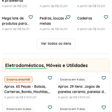
e prateleiras
A partir de R$ 1,00
A partir de R$ 20,00
A partir de R$ 30,00
Mega lote de
Pedras, louças e
Cadeiras
produtos para
metais
construção
A partir de R$ 36,00
A partir de R$ 20,00
A partir de R$ 20,00
Ver todos os itens
Eletrodomésticos, Móveis e Utilidades
Encerra amanhã!
Encerra em 4 dias
Aprox. 65 Peças - Bolsas,
Aprox. 29 itens: Jogos de
Carteiras, Bonés, Mochilas,
panelas ceramic, panelas de
Cintos e Outros Itens - AVA
pressão, chaleira
A partir de R$ 3.900,00
A partir de R$ 3.500,00
VEN ACE 021
Encerra em 6 dias
Encerra em 11 dias