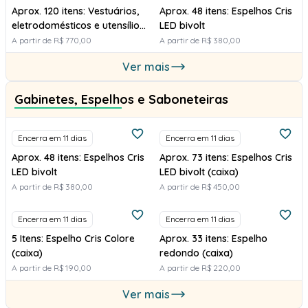
Aprox. 120 itens: Vestuários,
Aprox. 48 itens: Espelhos Cris
eletrodomésticos e utensílios
LED bivolt
domésticos
A partir de R$ 770,00
A partir de R$ 380,00
Ver mais
Gabinetes, Espelhos e Saboneteiras
Encerra em 11 dias
Encerra em 11 dias
Aprox. 48 itens: Espelhos Cris
Aprox. 73 itens: Espelhos Cris
LED bivolt
LED bivolt (caixa)
A partir de R$ 380,00
A partir de R$ 450,00
Encerra em 11 dias
Encerra em 11 dias
5 Itens: Espelho Cris Colore
Aprox. 33 itens: Espelho
(caixa)
redondo (caixa)
A partir de R$ 190,00
A partir de R$ 220,00
Ver mais