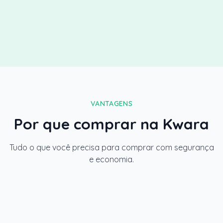
da administradora.
Flexibilidade: cotas contempladas para quem tem
pressa e não contempladas para quem busca o
menor preço de entrada.
VANTAGENS
Por que comprar na Kwara
Tudo o que você precisa para comprar com segurança
e economia.