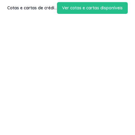
Cotas e cartas de crédito com até 60% de desconto
Ver cotas e cartas disponíveis
Fale com a gente
Contato
Email
contato@kwara.com.br
WhatsApp
+55 (11) 5039-9339
Horário de atendimento
8h às 17h (dias úteis)
Perguntas Frequentes
Quero vender
Sou Advogado ou Juiz
Redes Sociais
Facebook