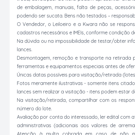
de embalagem, manuais, falta de peças, acessór
podendo ser sucata. Bens não testados – responsabi
O Vendedor, o Leiloeiro e a Kwara não se respons
cadastros necessários e IMEIs, conforme condição desc
Na dúvida ou na impossibilidade de testar/obter inf
lances.
Desmontagem, remoção e transporte na retirada p
ferramentas e equipamentos especiais antes de ofer
Únicas datas possíveis para visitação/retirada (lotes
Fotos meramente ilustrativas - somente itens citado
lances sem realizar a visitação - itens podem estar
Na visitação/retirada, compartilhar com os respo
número do lote.
Avaliação por conta do interessado, ler edital com
administrativas (adicionais aos valores de arrem
Atenção à multa cobrada em caso de não paga