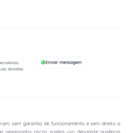
Enviar mensagem
cialistas
uas dúvidas.
am, sem garantia de funcionamento e sem direito a
, amassados, riscos, sujeira, uso, desgaste, ausência