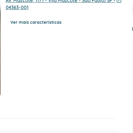
Av. Mascote, 1171 - Vila Mascote - São Paulo/SP -
04363-001
Ver mais características