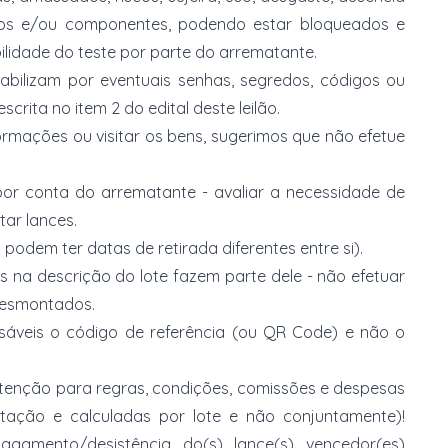
ios e/ou componentes, podendo estar bloqueados e
lidade do teste por parte do arrematante.
abilizam por eventuais senhas, segredos, códigos ou
rita no item 2 do edital deste leilão.
ormações ou visitar os bens, sugerimos que não efetue
or conta do arrematante - avaliar a necessidade de
tar lances.
 podem ter datas de retirada diferentes entre si).
s na descrição do lote fazem parte dele - não efetuar
 desmontados.
nsáveis o código de referência (ou QR Code) e não o
 atenção para regras, condições, comissões e despesas
atação e calculadas por lote e não conjuntamente)!
mento/desistência do(s) lance(s) vencedor(es)