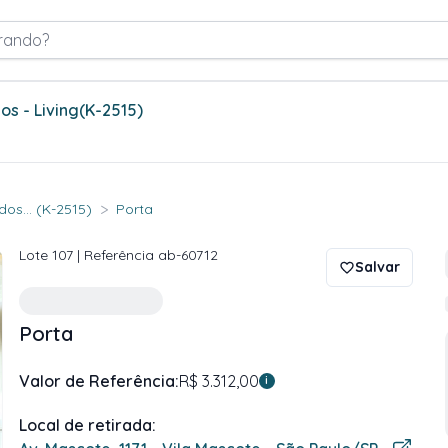
rando?
s - Living
(K-2515)
>
os... (K-2515)
Porta
Lote
107
| Referência
ab-60712
Salvar
Porta
Valor de Referência:
R$ 3.312,00
i
Local de retirada: