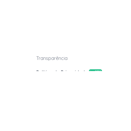
Transparência
Política de Privacidade
jan.2025
Termos de uso
abr.2026
Leiloeira Oficial
Alessandra Cavalcanti Antunes
JUCESP nº1405
Leiloeiro Oficial
George Henrique Bibeiro Benozzati
JUCESP nº262