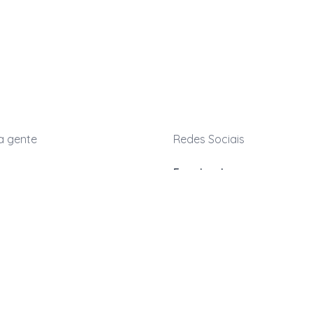
a gente
Redes Sociais
Facebook
Instagram
kwara.com.br
LinkedIn
TikTok
039-9339
atendimento
(dias úteis)
s Frequentes
nder