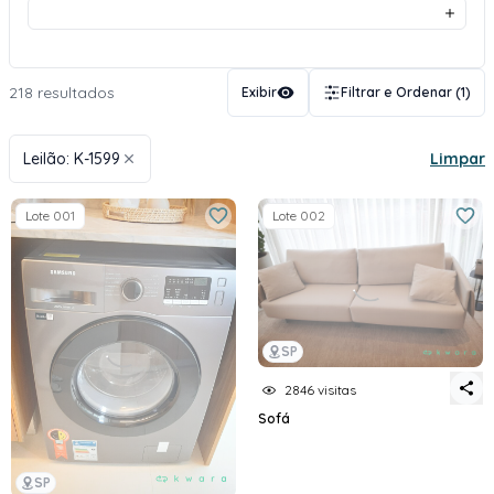
218 resultados
Exibir
Filtrar e Ordenar
(1)
Leilão: K-1599
Limpar
Lote 001
Lote 002
SP
2846 visitas
Sofá
SP