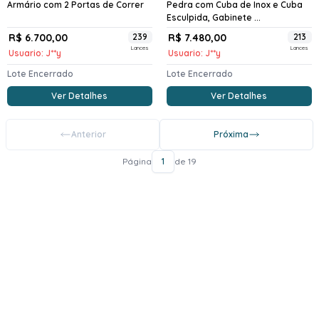
Armário com 2 Portas de Correr
Pedra com Cuba de Inox e Cuba
Esculpida, Gabinete ...
R$ 6.700,00
239
R$ 7.480,00
213
Lances
Lances
Usuario: J**y
Usuario: J**y
Lote Encerrado
Lote Encerrado
Ver Detalhes
Ver Detalhes
Anterior
Próxima
Página
1
de 19