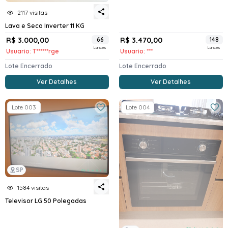
2117 visitas
Lava e Seca Inverter 11 KG
R$ 3.000,00
66
R$ 3.470,00
148
Lances
Lances
Usuario: T******rge
Usuario: ***
Lote Encerrado
Lote Encerrado
Ver Detalhes
Ver Detalhes
Lote 003
Lote 004
SP
1584 visitas
Televisor LG 50 Polegadas