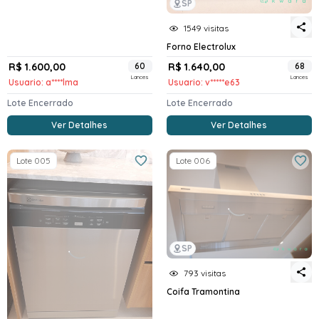
SP
1549 visitas
Forno Electrolux
R$ 1.600,00
60
R$ 1.640,00
68
Lances
Lances
Usuario: a****lma
Usuario: v*****e63
Lote Encerrado
Lote Encerrado
Ver Detalhes
Ver Detalhes
Lote 005
Lote 006
SP
793 visitas
Coifa Tramontina