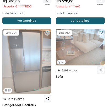
R$ 780,00
27
R$ 520,00
11
Lances
Lances
Usuario: G********UDO
Usuario: v*****e63
Lote Encerrado
Lote Encerrado
Ver Detalhes
Ver Detalhes
Lote 009
Lote 010
SP
2298 visitas
Sofá
SP
2954 visitas
Refrigerador Electrolux