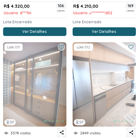
R$ 4.320,00
106
R$ 4.210,00
169
Lances
Lances
Usuario: d****lin
Usuario: u***********d02
Lote Encerrado
Lote Encerrado
Ver Detalhes
Ver Detalhes
Lote 011
Lote 012
SP
SP
3378 visitas
2849 visitas