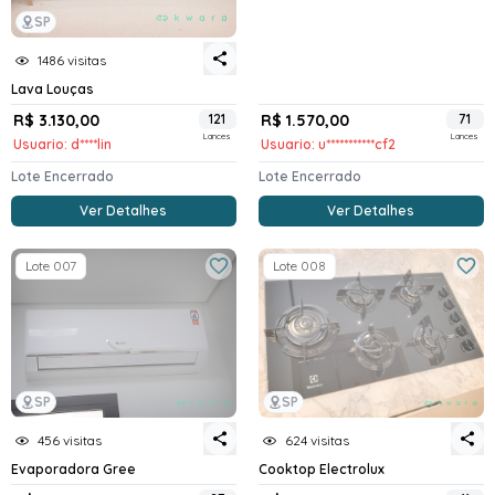
SP
1486 visitas
Lava Louças
R$ 3.130,00
121
R$ 1.570,00
71
Lances
Lances
Usuario: d****lin
Usuario: u***********cf2
Lote Encerrado
Lote Encerrado
Ver Detalhes
Ver Detalhes
Lote 007
Lote 008
SP
SP
456 visitas
624 visitas
Evaporadora Gree
Cooktop Electrolux