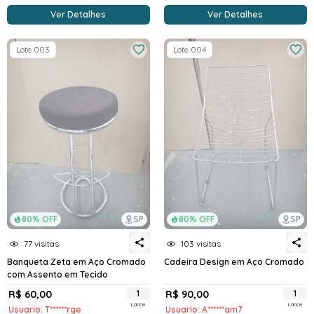
Ver Detalhes
Ver Detalhes
Lote 003
Lote 004
80% OFF
SP
80% OFF
SP
77 visitas
103 visitas
Banqueta Zeta em Aço Cromado
Cadeira Design em Aço Cromado
com Assento em Tecido
R$ 60,00
1
R$ 90,00
1
Lance
Lance
Usuario: T******rge
Usuario: A******am7