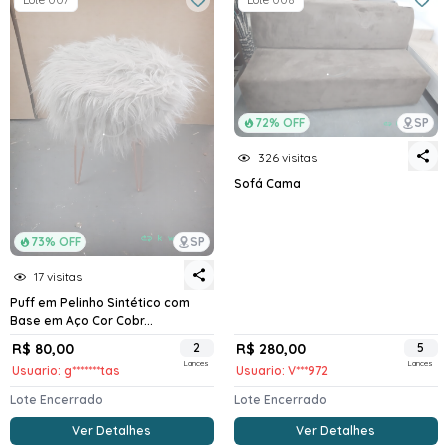
72% OFF
SP
326 visitas
Sofá Cama
73% OFF
SP
17 visitas
Puff em Pelinho Sintético com
Base em Aço Cor Cobr...
R$ 80,00
2
R$ 280,00
5
Lances
Lances
Usuario: g*******tas
Usuario: V***972
Lote Encerrado
Lote Encerrado
Ver Detalhes
Ver Detalhes