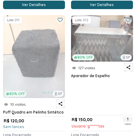
Ver Detalhes
Ver Detalhes
Lote 011
Lote 012
80% OFF
SP
127 visitas
Aparador de Espelho
80% OFF
SP
10 visitas
Puff Quadro em Pelinho Sintético
R$ 150,00
1
R$ 120,00
Lance
Usuario: g*******tas
Sem lances
Lote Encerrado
Lote Encerrado