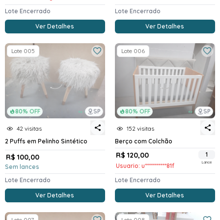
Lote Encerrado
Lote Encerrado
Ver Detalhes
Ver Detalhes
Lote 005
Lote 006
80% OFF
SP
80% OFF
SP
42 visitas
152 visitas
2 Puffs em Pelinho Sintético
Berço com Colchão
R$ 120,00
1
R$ 100,00
Lance
Usuario: u***********81f
Sem lances
Lote Encerrado
Lote Encerrado
Ver Detalhes
Ver Detalhes
Lote 007
Lote 008