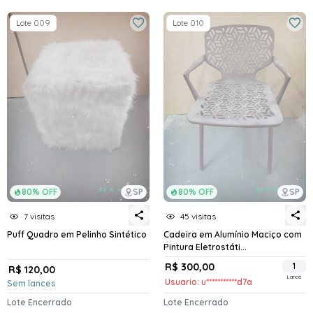
Lote 009
Lote 010
80% OFF
SP
80% OFF
SP
7 visitas
45 visitas
Puff Quadro em Pelinho Sintético
Cadeira em Alumínio Maciço com
Pintura Eletrostáti...
R$ 300,00
1
R$ 120,00
Lance
Usuario: u***********d7a
Sem lances
Lote Encerrado
Lote Encerrado