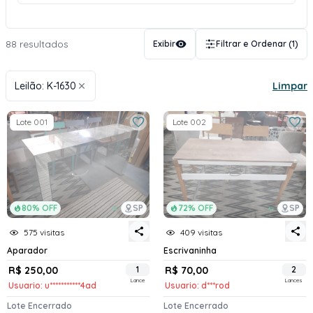
88 resultados
Exibir
Filtrar e Ordenar
(1)
Leilão: K-1630
Limpar
Lote 001
Lote 002
80% OFF
SP
72% OFF
SP
575 visitas
409 visitas
Aparador
Escrivaninha
R$ 250,00
1
R$ 70,00
2
Lance
Lances
Usuario: u***********4ad
Usuario: d***rod
Lote Encerrado
Lote Encerrado