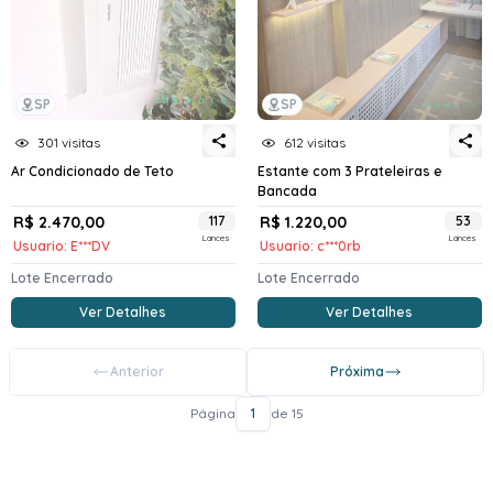
SP
SP
301 visitas
612 visitas
Ar Condicionado de Teto
Estante com 3 Prateleiras e
Bancada
R$ 2.470,00
117
R$ 1.220,00
53
Lances
Lances
Usuario: E***DV
Usuario: c***0rb
Lote Encerrado
Lote Encerrado
Ver Detalhes
Ver Detalhes
Anterior
Próxima
Página
1
de 15