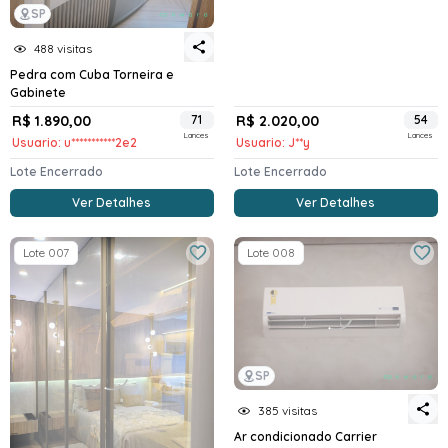
SP
488 visitas
Pedra com Cuba Torneira e
Gabinete
R$ 1.890,00
71
R$ 2.020,00
54
Lances
Lances
Usuario: u***********2e2
Usuario: J**y
Lote Encerrado
Lote Encerrado
Ver Detalhes
Ver Detalhes
Lote 007
Lote 008
SP
385 visitas
Ar condicionado Carrier