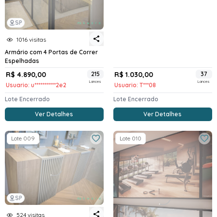
SP
1016 visitas
Armário com 4 Portas de Correr
Espelhadas
R$ 4.890,00
215
R$ 1.030,00
37
Lances
Lances
Usuario: u***********2e2
Usuario: T***08
Lote Encerrado
Lote Encerrado
Ver Detalhes
Ver Detalhes
Lote 009
Lote 010
SP
524 visitas