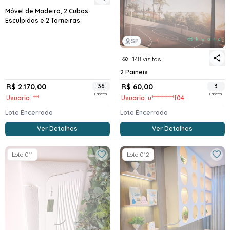
Móvel de Madeira, 2 Cubas
Esculpidas e 2 Torneiras
SP
148 visitas
2 Paineis
R$ 2.170,00
36
R$ 60,00
3
Lances
Lances
Usuario: ***
Usuario: u***********f04
Lote Encerrado
Lote Encerrado
Ver Detalhes
Ver Detalhes
Lote 011
Lote 012