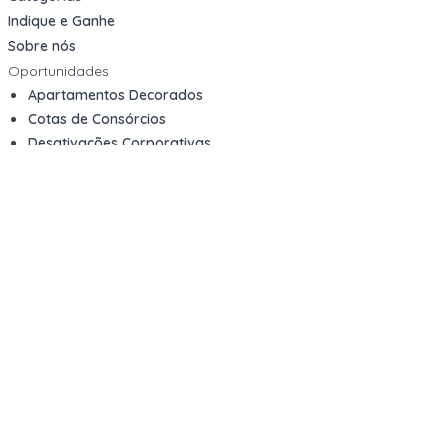
Indique e Ganhe
Sobre nós
Oportunidades
Apartamentos Decorados
Cotas de Consórcios
Desativações Corporativas
Leilões Judiciais
Logística Reversa
Mega Lotes
Queima de Estoque
Veículos
Fale com a gente
Contato
Email
contato@kwara.com.br