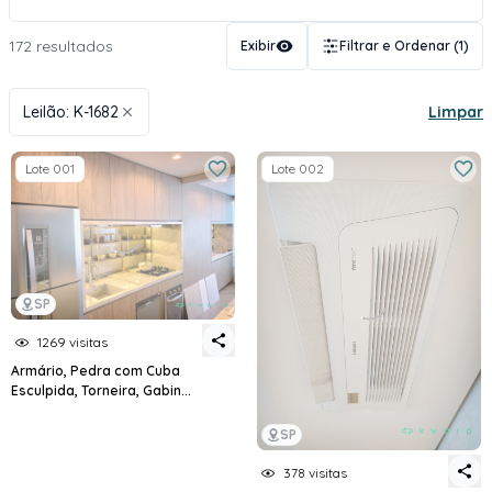
172 resultados
Exibir
Filtrar e Ordenar
(1)
Leilão: K-1682
Limpar
Lote 001
Lote 002
SP
1269 visitas
Armário, Pedra com Cuba
Esculpida, Torneira, Gabin...
SP
378 visitas