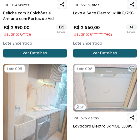
924 visitas
398 visitas
Beliche com 2 Colchões e
Lava e Seca Electrolux 11KG/7KG
Armário com Portas de Vid...
R$ 2.990,00
135
R$ 2.560,00
41
Lances
Lances
Usuario: G***ce
Usuario: u***********4c2
Lote Encerrado
Lote Encerrado
Ver Detalhes
Ver Detalhes
Lote 005
Lote 006
SP
575 visitas
Lavadora Electrolux MOD.LL08S