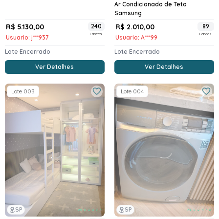
Ar Condicionado de Teto
Samsung
R$ 5.130,00
240
R$ 2.010,00
89
Lances
Lances
Usuario: j***937
Usuario: A***99
Lote Encerrado
Lote Encerrado
Ver Detalhes
Ver Detalhes
Lote 003
Lote 004
SP
SP