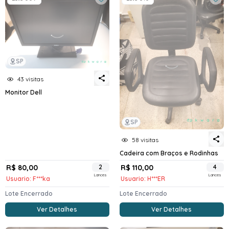
SP
43 visitas
Monitor Dell
SP
58 visitas
Cadeira com Braços e Rodinhas
R$ 80,00
2
R$ 110,00
4
Lances
Lances
Usuario: F***ka
Usuario: H***ER
Lote Encerrado
Lote Encerrado
Ver Detalhes
Ver Detalhes