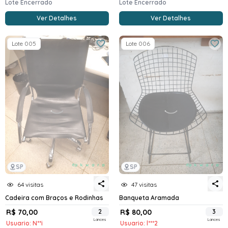
Lote Encerrado
Lote Encerrado
Ver Detalhes
Ver Detalhes
Lote 005
Lote 006
SP
SP
64 visitas
47 visitas
Cadeira com Braços e Rodinhas
Banqueta Aramada
R$ 70,00
2
R$ 80,00
3
Lances
Lances
Usuario: N**i
Usuario: l***2