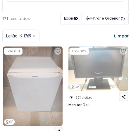
171 resultados
Exibir
Filtrar e Ordenar
(1)
Leilão: K-1769
Limpar
Lote 001
Lote 002
SP
231 visitas
Monitor Dell
SP