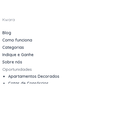
Kwara
Blog
Como funciona
Categorias
Indique e Ganhe
Sobre nós
Oportunidades
Apartamentos Decorados
Cotas de Consórcios
Desativações Corporativas
Leilões Judiciais
Logística Reversa
Mega Lotes
Queima de Estoque
Veículos