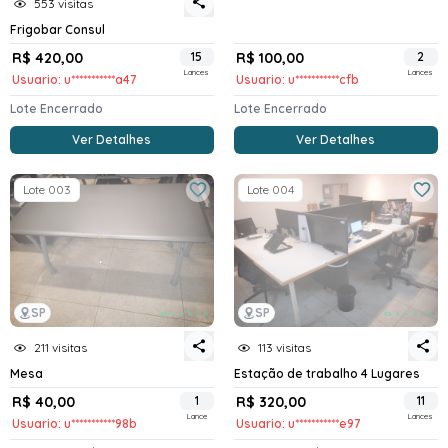
553 visitas
Frigobar Consul
R$ 420,00
15
R$ 100,00
2
Lances
Lances
Usuario: u***********a47
Usuario: u***********cfb
Lote Encerrado
Lote Encerrado
Ver Detalhes
Ver Detalhes
Lote 003
Lote 004
SP
SP
211 visitas
113 visitas
Mesa
Estação de trabalho 4 Lugares
R$ 40,00
1
R$ 320,00
11
Lance
Lances
Usuario: u***********98b
Usuario: u***********e97