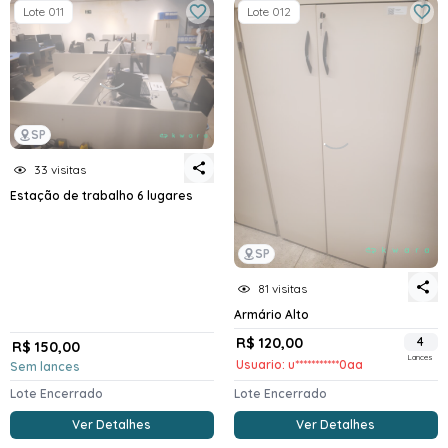
Lote 011
Lote 012
SP
33 visitas
Estação de trabalho 6 lugares
SP
81 visitas
Armário Alto
R$ 120,00
4
R$ 150,00
Lances
Usuario: u***********0aa
Sem lances
Lote Encerrado
Lote Encerrado
Ver Detalhes
Ver Detalhes