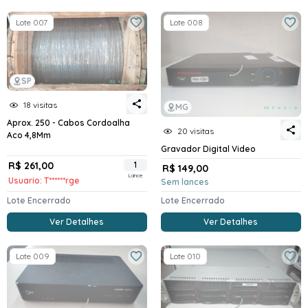
Lote 007
Lote 008
SP
18 visitas
MG
Aprox. 250 - Cabos Cordoalha
20 visitas
Aco 4,8Mm
Gravador Digital Video
R$ 261,00
1
R$ 149,00
Lance
Usuario: T******rge
Sem lances
Lote Encerrado
Lote Encerrado
Ver Detalhes
Ver Detalhes
Lote 009
Lote 010