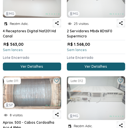
MG
MG
Recém Adic.
25 visitas
4 Receptores Digital Na1201 Hd
2 Servidores Mbdx 8Dt6F0
Canal
Supermicro
R$ 563,00
R$ 1.568,00
Sem lances
Sem lances
Lote Encerrado
Lote Encerrado
Ver Detalhes
Ver Detalhes
Lote 011
Lote 012
SP
8 visitas
MG
Aprox. 500 - Cabos Cordoalha
Recém Adic.
Aco 4,8Mm