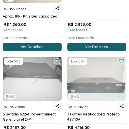
159 visitas
Aprox. 186 - Kit 2 Derivacao Ceo
R$ 1.260,00
R$ 2.823,00
Sem lances
Sem lances
Lote Encerrado
Lote Encerrado
Ver Detalhes
Ver Detalhes
Lote 003
Lote 004
MG
MG
86 visitas
81 visitas
5 Switchs 6224F Powerconnect
7 Fontes Retificadora Proteco
Gerenciavel 24P
48V 10A
R$ 2.137,00
R$ 4.116,00