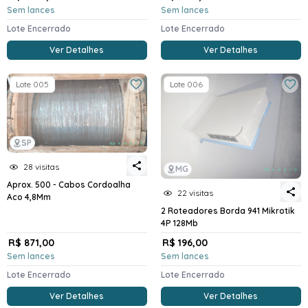
Sem lances
Sem lances
Lote Encerrado
Lote Encerrado
Ver Detalhes
Ver Detalhes
Lote 005
Lote 006
SP
28 visitas
MG
Aprox. 500 - Cabos Cordoalha
22 visitas
Aco 4,8Mm
2 Roteadores Borda 941 Mikrotik
4P 128Mb
R$ 871,00
R$ 196,00
Sem lances
Sem lances
Lote Encerrado
Lote Encerrado
Ver Detalhes
Ver Detalhes