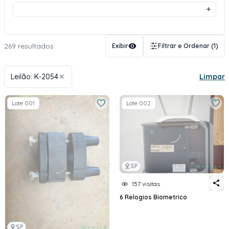
269 resultados
Exibir
Filtrar e Ordenar
(1)
Leilão: K-2054
Limpar
Lote 001
Lote 002
SP
157 visitas
6 Relogios Biometrico
SP