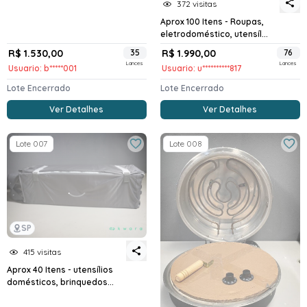
372 visitas
Aprox 100 Itens - Roupas,
eletrodoméstico, utensíl...
R$ 1.530,00
35
R$ 1.990,00
76
Lances
Lances
Usuario: b*****001
Usuario: u**********817
Lote Encerrado
Lote Encerrado
Ver Detalhes
Ver Detalhes
Lote 007
Lote 008
SP
415 visitas
Aprox 40 Itens - utensílios
domésticos, brinquedos...