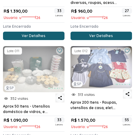
diversas, roupas, acess...
R$ 1.390,00
33
R$ 960,00
27
Lances
Lances
Usuario: u***********f26
Usuario: u***********f26
Lote Encerrado
Lote Encerrado
Ver Detalhes
Ver Detalhes
Lote 011
Lote 012
SP
SP
313 visitas
352 visitas
Aprox 200 Itens - Roupas,
Aprox 50 Itens - Utensílios
utensílios de casa, elet...
doméstico de vidros, e...
R$ 1.090,00
33
R$ 1.570,00
55
Lances
Lances
Usuario: u***********f26
Usuario: u***********f26