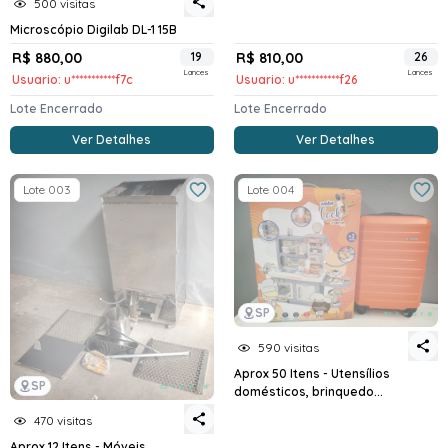
500 visitas
Microscópio Digilab DL-1 15B
R$ 880,00
19
R$ 810,00
26
Lances
Lances
Usuario: u***********f7c
Usuario: u***********f26
Lote Encerrado
Lote Encerrado
Ver Detalhes
Ver Detalhes
Lote 003
Lote 004
SP
590 visitas
Aprox 50 Itens - Utensílios
SP
domésticos, brinquedo...
470 visitas
Aprox 12 Itens - Móveis,