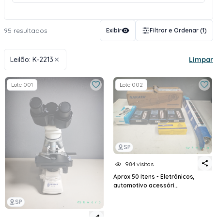
95 resultados
Exibir
Filtrar e Ordenar
(1)
Leilão: K-2213
Limpar
Lote 001
Lote 002
SP
984 visitas
Aprox 50 Itens - Eletrônicos,
automotivo acessóri...
SP