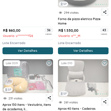
SP
294 visitas
Forno de pizza eletrico Pizze
Home
R$ 860,00
36
R$ 1.530,00
43
Lances
Lances
Usuario: u***********f26
Usuario: x***_M
Lote Encerrado
Lote Encerrado
Ver Detalhes
Ver Detalhes
Lote 009
Lote 010
SP
SP
231 visitas
261 visitas
Aprox 130 Itens - Vestuário, itens
Aprox 40 Itens - Cadeiras
de academia, li...