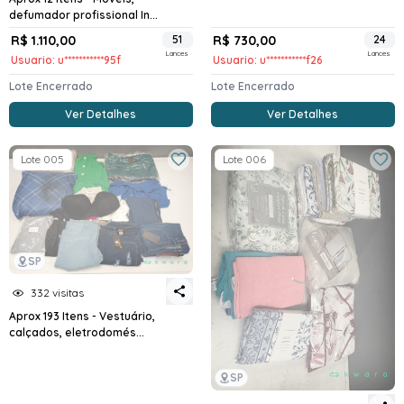
defumador profissional In...
R$ 1.110,00
51
R$ 730,00
24
Lances
Lances
Usuario: u***********95f
Usuario: u***********f26
Lote Encerrado
Lote Encerrado
Ver Detalhes
Ver Detalhes
Lote 005
Lote 006
SP
332 visitas
Aprox 193 Itens - Vestuário,
calçados, eletrodomés...
SP