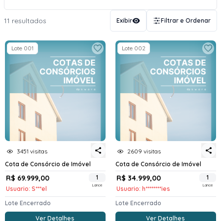
11 resultados
Exibir
Filtrar e Ordenar
Lote 001
Lote 002
3451 visitas
2609 visitas
Cota de Consórcio de Imóvel
Cota de Consórcio de Imóvel
R$ 69.999,00
1
R$ 34.999,00
1
Lance
Lance
Usuario: S***el
Usuario: h********ies
Lote Encerrado
Lote Encerrado
Ver Detalhes
Ver Detalhes