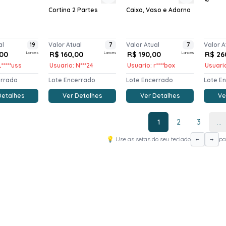
Cortina 2 Partes
Caixa, Vaso e Adorno
al
19
Valor Atual
7
Valor Atual
7
Valor A
00
Lances
R$ 160,00
Lances
R$ 190,00
Lances
R$ 26
*****uss
Usuario: N***24
Usuario: r****box
Usuario
errado
Lote Encerrado
Lote Encerrado
Lote E
Detalhes
Ver Detalhes
Ver Detalhes
Ve
1
2
3
...
💡 Use as setas do seu teclado
pa
←
→