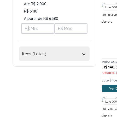
Até R$ 2.000
Lote 001
R$ 3.110
831 vi
A partir de R$ 6.580
Janela
Itens (Lotes)
Valor Atu
R$ 140,
Usuario: L
Lote Enc
Ver 
Lote 00
682 vi
Janela