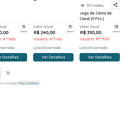
517 visitas
Jogo de Cama de
Casal (5 Pçs.)
tual
11
Valor Atual
11
Valor Atual
13
0,00
Lances
R$ 240,00
Lances
R$ 330,00
Lances
: A***ndo
Usuario: A***ndo
Usuario: M***900
ncerrado
Lote Encerrado
Lote Encerrado
r Detalhes
Ver Detalhes
Ver Detalhes
16
ra navegar.
Mais atalhos