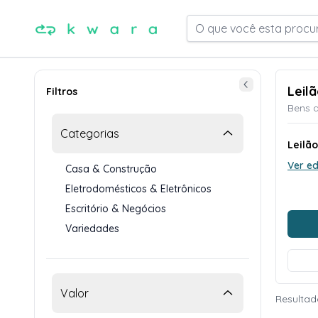
O que você esta procu
Leil
Filtros
Bens d
Categorias
Leilã
Ver ed
Casa & Construção
Eletrodomésticos & Eletrônicos
Escritório & Negócios
Variedades
Valor
Resultado