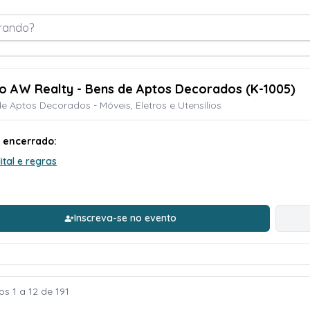
rando?
ão AW Realty - Bens de Aptos Decorados (K-1005)
e Aptos Decorados - Móveis, Eletros e Utensílios
o encerrado:
ital e regras
Inscreva-se no evento
s 1 a 12 de 191