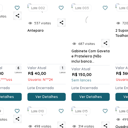
Lote 002
Lote 003
Lote 
sitas
537 visitas
720
Anteparo
2 Supor
Toalha
687 visitas
Gabinete Com Gaveta
e Prateleira (Não
inclui banca...
al
6
Valor Atual
1
Valor A
Valor Atual
00
Lances
R$ 40,00
Lance
R$ 36
R$ 150,00
*****uss
Usuario: N***24
Usuario
Sem lances
errado
Lote Encerrado
Lote Encerrado
Lote E
Detalhes
Ver Detalhes
Ver Detalhes
Ve
9
Lote 010
Lote 015
Lote 
sitas
499
498 visitas
314 visitas
Quadr