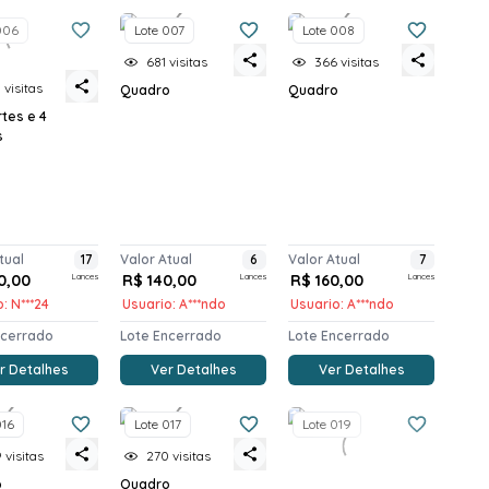
006
Lote 007
Lote 008
681 visitas
366 visitas
 visitas
Quadro
Quadro
tes e 4
s
tual
17
Valor Atual
6
Valor Atual
7
0,00
Lances
R$ 140,00
Lances
R$ 160,00
Lances
: N***24
Usuario: A***ndo
Usuario: A***ndo
ncerrado
Lote Encerrado
Lote Encerrado
r Detalhes
Ver Detalhes
Ver Detalhes
016
Lote 017
Lote 019
 visitas
270 visitas
o
Quadro