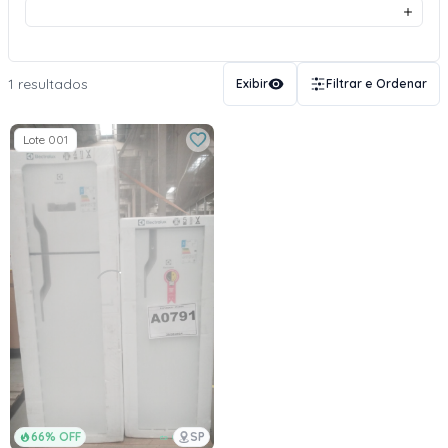
1 resultados
Exibir
Filtrar e Ordenar
Lote 001
66% OFF
SP