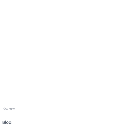
Kwara
Blog
Como funciona