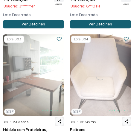
Lances
Lance
Usuario: J*******rer
Usuario: G***OTH
Lote Encerrado
Lote Encerrado
Ver Detalhes
Ver Detalhes
Lote 003
Lote 004
SP
SP
1061 visitas
1001 visitas
Módulo com Prateleiras,
Poltrona