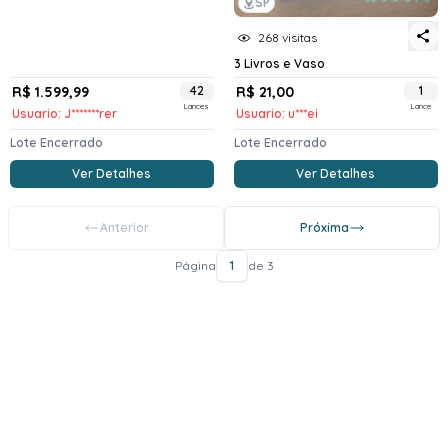
SP
268 visitas
3 Livros e Vaso
R$ 1.599,99
42
R$ 21,00
1
Lances
Lance
Usuario: J*******rer
Usuario: u***ei
Lote Encerrado
Lote Encerrado
Ver Detalhes
Ver Detalhes
Anterior
Próxima
Página
1
de 3