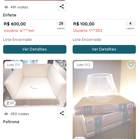
491 visitas
Enfeite
R$ 600,00
28
R$ 100,00
4
Lances
Lances
Usuario: a*****oni
Usuario: 1****302
Lote Encerrado
Lote Encerrado
Ver Detalhes
Ver Detalhes
Lote 011
Lote 012
SP
430 visitas
Poltrona