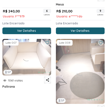
Mesa
R$ 240,00
6
R$ 210,00
9
Lances
Lances
Usuario: F***979
Usuario: e*******rdo
Lote Encerrado
Lote Encerrado
Ver Detalhes
Ver Detalhes
Lote 007
Lote 008
SP
1061 visitas
Poltrona
SP