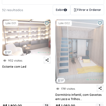
32 resultados
Exibir
Filtrar e Ordenar
Lote 001
Lote 002
SP
932 visitas
Estante com Led
SP
1781 visitas
Dormitório Infantil, com Gavetas
em Laca e Trilhos...
R$ 1.800,00
59
R$ 1.050,00
1