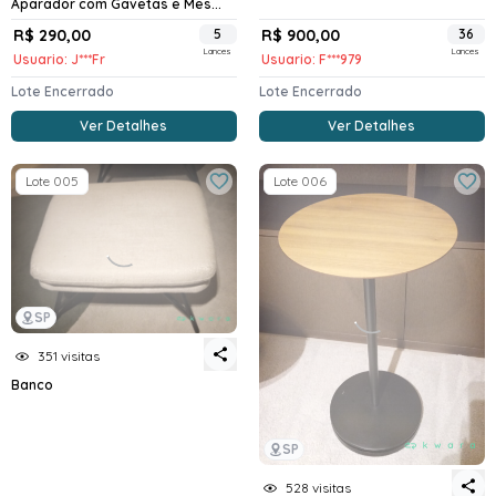
Aparador com Gavetas e Mes...
R$ 290,00
5
R$ 900,00
36
Lances
Lances
Usuario: J***Fr
Usuario: F***979
Lote Encerrado
Lote Encerrado
Ver Detalhes
Ver Detalhes
Lote 005
Lote 006
SP
351 visitas
Banco
SP
528 visitas