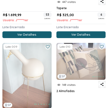
447 visitas
Tapete
R$ 1.699,99
53
R$ 325,00
6
Lances
Lances
Usuario: J*******rer
Usuario: J*******rer
Lote Encerrado
Lote Encerrado
Ver Detalhes
Ver Detalhes
Lote 009
Lote 010
SP
148 visitas
2 Almofadas
SP