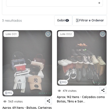
3 resultados
Exibir
Filtrar e Ordenar
Lote 001
Lote 002
MG
474 visitas
MG
Aprox. 142 Itens - Calçados como
Botas, Têns e San...
563 visitas
Aprox. 69 Itens - Bolsas, Carteiras