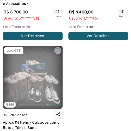
e Acessórios -...
R$ 8.700,00
45
R$ 9.400,00
51
Lances
Lances
Usuario: u***********2f2
Usuario: L*****R36
Lote Encerrado
Lote Encerrado
Ver Detalhes
Ver Detalhes
Lote 003
MG
282 visitas
Aprox. 116 Itens - Calçados como
Botas, Têns e San...