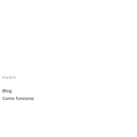
Kwara
Blog
Como funciona
Categorias
Indique e Ganhe
Sobre nós
Oportunidades
Apartamentos Decorados