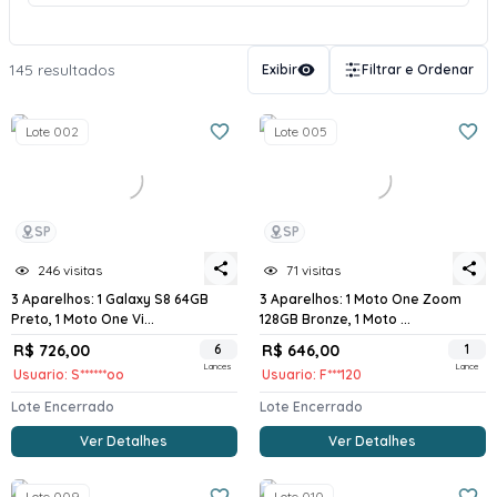
145 resultados
Exibir
Filtrar e Ordenar
Lote 002
Lote 005
SP
SP
246 visitas
71 visitas
3 Aparelhos: 1 Galaxy S8 64GB
3 Aparelhos: 1 Moto One Zoom
Preto, 1 Moto One Vi...
128GB Bronze, 1 Moto ...
R$ 726,00
6
R$ 646,00
1
Lances
Lance
Usuario: S******oo
Usuario: F***120
Lote Encerrado
Lote Encerrado
Ver Detalhes
Ver Detalhes
Lote 009
Lote 010