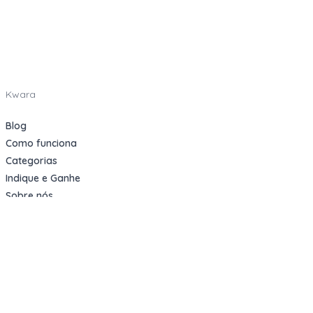
Kwara
Blog
Como funciona
Categorias
Indique e Ganhe
Sobre nós
Oportunidades
Apartamentos Decorados
Cotas de Consórcios
Desativações Corporativas
Leilões Judiciais
Logística Reversa