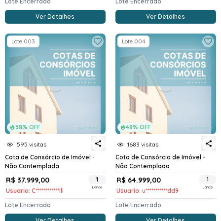
Lote Encerrado
Lote Encerrado
Ver Detalhes
Ver Detalhes
Lote 003
Lote 004
38% OFF
48% OFF
595 visitas
1683 visitas
Cota de Consórcio de Imóvel -
Cota de Consórcio de Imóvel -
Não Contemplada
Não Contemplada
R$ 37.999,00
1
R$ 64.999,00
1
Lance
Lance
Usuario: C************lli
Usuario: u***********dd9
Lote Encerrado
Lote Encerrado
Ver Detalhes
Ver Detalhes