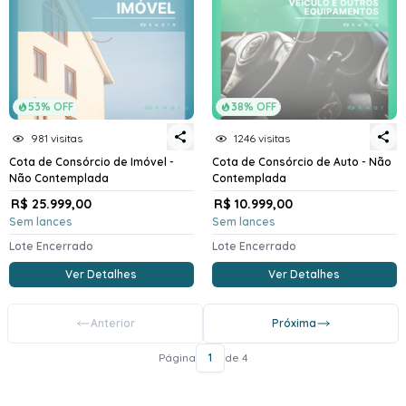
53% OFF
38% OFF
981 visitas
1246 visitas
Cota de Consórcio de Imóvel -
Cota de Consórcio de Auto - Não
Não Contemplada
Contemplada
R$ 25.999,00
R$ 10.999,00
Sem lances
Sem lances
Lote Encerrado
Lote Encerrado
Ver Detalhes
Ver Detalhes
Anterior
Próxima
Página
1
de 4