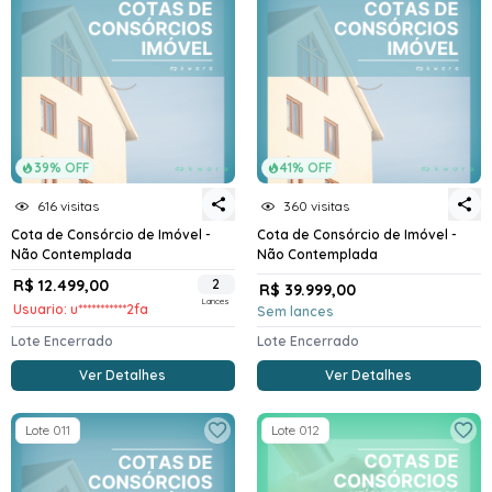
39% OFF
41% OFF
616 visitas
360 visitas
Cota de Consórcio de Imóvel -
Cota de Consórcio de Imóvel -
Não Contemplada
Não Contemplada
R$ 12.499,00
2
R$ 39.999,00
Lances
Usuario: u***********2fa
Sem lances
Lote Encerrado
Lote Encerrado
Ver Detalhes
Ver Detalhes
Lote 011
Lote 012