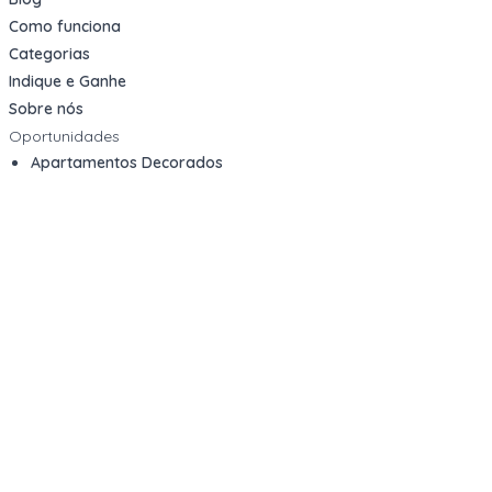
Como funciona
Categorias
Indique e Ganhe
Sobre nós
Oportunidades
Apartamentos Decorados
Cotas de Consórcios
Desativações Corporativas
Leilões Judiciais
Logística Reversa
Mega Lotes
Queima de Estoque
Veículos
Fale com a gente