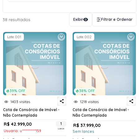
38 resultados
Exibir
Filtrar e Ordenar
Lote 001
Lote 002
39% OFF
38% OFF
1403 visitas
1218 visitas
Cota de Consórcio de Imóvel -
Cota de Consórcio de Imóvel -
Não Contemplada
Não Contemplada
R$ 42.999,00
1
R$ 37.999,00
Lance
Usuario: u***********159
Sem lances