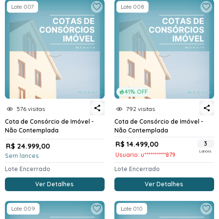
Lote 007
Lote 008
41% OFF
576 visitas
792 visitas
Cota de Consórcio de Imóvel -
Cota de Consórcio de Imóvel -
Não Contemplada
Não Contemplada
R$ 14.499,00
3
R$ 24.999,00
Lances
Usuario: u***********879
Sem lances
Lote Encerrado
Lote Encerrado
Ver Detalhes
Ver Detalhes
Lote 009
Lote 010