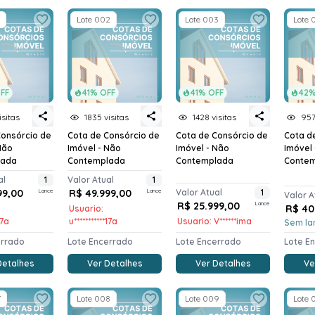
Lote 002
Lote 003
Lote 
FF
41% OFF
41% OFF
42%
isitas
1835 visitas
1428 visitas
957
Consórcio de
Cota de Consórcio de
Cota de Consórcio de
Cota d
Não
Imóvel - Não
Imóvel - Não
Imóvel
lada
Contemplada
Contemplada
Conte
al
1
Valor Atual
1
99,00
Lance
R$ 49.999,00
Lance
Valor Atual
1
Valor A
R$ 25.999,00
Lance
R$ 40
Usuario:
17a
u***********17a
Usuario: V******ima
Sem la
errado
Lote Encerrado
Lote Encerrado
Lote E
Detalhes
Ver Detalhes
Ver Detalhes
Ve
7
Lote 008
Lote 009
Lote 