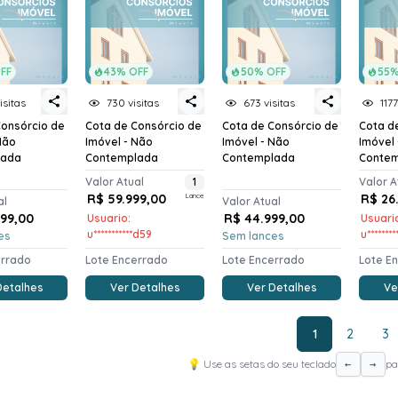
FF
43% OFF
50% OFF
55%
isitas
730 visitas
673 visitas
1177
Consórcio de
Cota de Consórcio de
Cota de Consórcio de
Cota d
Não
Imóvel - Não
Imóvel - Não
Imóvel
lada
Contemplada
Contemplada
Conte
Valor Atual
1
Valor A
R$ 59.999,00
Lance
R$ 26
al
Valor Atual
999,00
R$ 44.999,00
Usuario:
Usuari
u***********d59
u*******
es
Sem lances
errado
Lote Encerrado
Lote Encerrado
Lote E
Detalhes
Ver Detalhes
Ver Detalhes
Ve
1
2
3
💡 Use as setas do seu teclado
pa
←
→