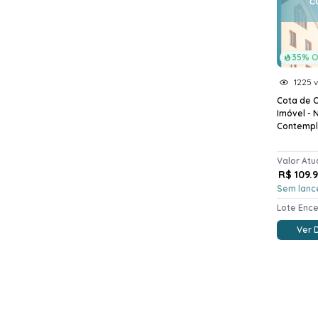
35% O
1225 v
Cota de 
Imóvel - 
Contemp
Valor Atu
R$ 109.
Sem lanc
Lote Enc
Ver 