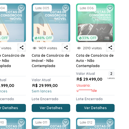
004
Lote 005
Lote 006
 OFF
48% OFF
33% OFF
 visitas
1409 visitas
2010 visitas
e Consórcio de
Cota de Consórcio de
Cota de Consórcio de
 - Não
Imóvel - Não
Auto - Não
mplada
Contemplada
Contemplada
Valor Atual
2
R$ 29.499,00
Lances
tual
Valor Atual
.999,00
R$ 29.999,00
Usuario:
u***********1de
nces
Sem lances
ncerrado
Lote Encerrado
Lote Encerrado
r Detalhes
Ver Detalhes
Ver Detalhes
010
Lote 011
Lote 012