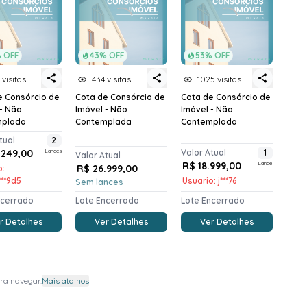
 OFF
43% OFF
53% OFF
 visitas
434 visitas
1025 visitas
e Consórcio de
Cota de Consórcio de
Cota de Consórcio de
 - Não
Imóvel - Não
Imóvel - Não
mplada
Contemplada
Contemplada
tual
2
.249,00
Lances
Valor Atual
1
Valor Atual
R$ 18.999,00
Lance
R$ 26.999,00
o:
****9d5
Usuario: j***76
Sem lances
ncerrado
Lote Encerrado
Lote Encerrado
r Detalhes
Ver Detalhes
Ver Detalhes
ra navegar.
Mais atalhos