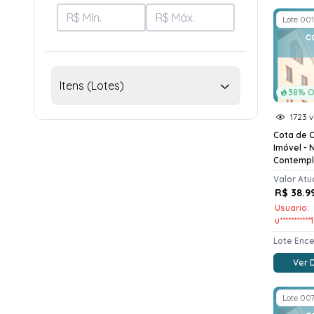
Lote 001
Itens (Lotes)
38% O
1723 v
Cota de 
Imóvel - 
Contemp
Valor Atu
R$ 38.9
Usuario:
u***********
Lote Enc
Ver 
Lote 00