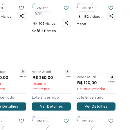
SP
11
Lote 013
Lote 017
SP
 visitas
182 visitas
103 visitas
s
Mesa
Sofá 2 Partes
tual
9
Valor Atual
6
0,00
Lances
R$ 280,00
Lances
Valor Atual
4
R$ 120,00
Lances
o:
Usuario:
*nte
P********nte
Usuario: r***adm
ncerrado
Lote Encerrado
Lote Encerrado
r Detalhes
Ver Detalhes
Ver Detalhes
028
Lote 029
Lote 031