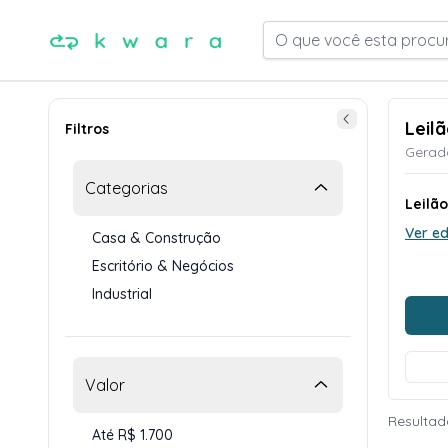
O que você esta procu
Leil
Filtros
Gerado
Categorias
Leilã
Ver ed
Casa & Construção
Escritório & Negócios
Industrial
Valor
Resultad
Até R$ 1.700