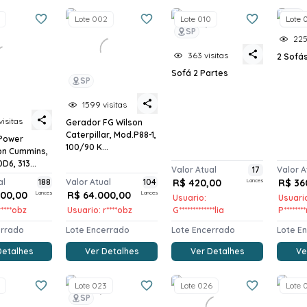
SP
Lote 002
Lote 010
Lote 0
SP
225
363 visitas
2 Sofá
Sofá 2 Partes
SP
1599 visitas
isitas
Gerador FG Wilson
Caterpillar, Mod.P88-1,
Power
100/90 K...
on Cummins,
D6, 313...
Valor Atual
17
Valor A
al
188
Valor Atual
104
R$ 420,00
Lances
R$ 36
500,00
Lances
R$ 64.000,00
Lances
Usuario:
Usuari
****obz
Usuario: r****obz
G*************lia
P*******
errado
Lote Encerrado
Lote Encerrado
Lote E
Detalhes
Ver Detalhes
Ver Detalhes
Ve
Lote 023
Lote 026
Lote 
SP