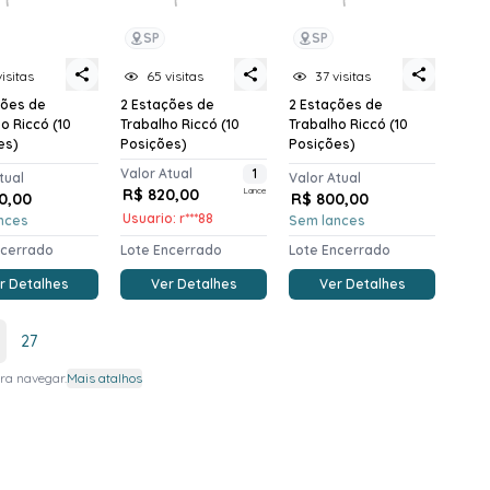
SP
SP
visitas
65 visitas
37 visitas
ções de
2 Estações de
2 Estações de
o Riccó (10
Trabalho Riccó (10
Trabalho Riccó (10
es)
Posições)
Posições)
Valor Atual
1
tual
Valor Atual
R$ 820,00
Lance
0,00
R$ 800,00
Usuario: r***88
nces
Sem lances
ncerrado
Lote Encerrado
Lote Encerrado
r Detalhes
Ver Detalhes
Ver Detalhes
27
ra navegar.
Mais atalhos