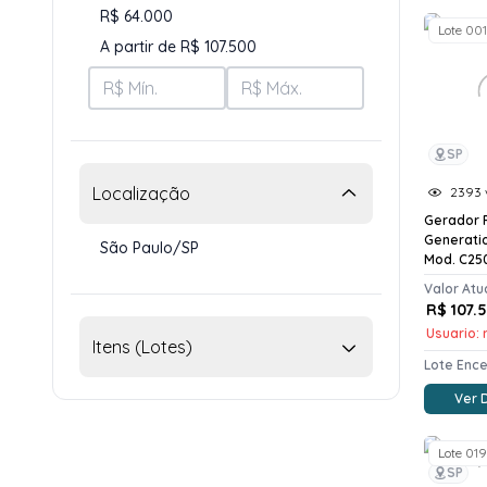
R$ 64.000
Lote 001
A partir de R$ 107.500
SP
Localização
2393 v
Gerador 
Generati
São Paulo/SP
Mod. C250
Valor Atu
R$ 107.
Usuario: r
Itens (Lotes)
Lote Enc
Ver 
Lote 019
SP