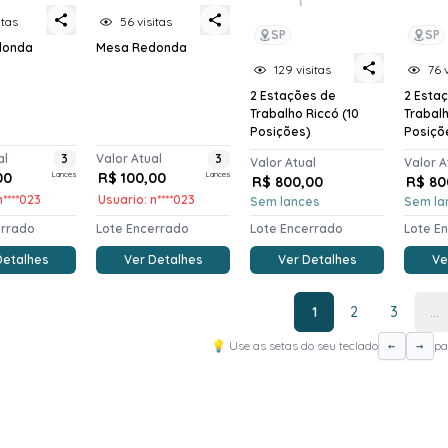
itas
56 visitas
SP
SP
donda
Mesa Redonda
129 visitas
76 
2 Estações de
2 Esta
Trabalho Riccó (10
Trabalh
Posições)
Posiçõ
al
3
Valor Atual
3
Valor Atual
Valor A
00
Lances
R$ 100,00
Lances
R$ 800,00
R$ 80
n****023
Usuario: n****023
Sem lances
Sem la
errado
Lote Encerrado
Lote Encerrado
Lote E
Detalhes
Ver Detalhes
Ver Detalhes
Ve
1
2
3
...
💡 Use as setas do seu teclado
pa
←
→