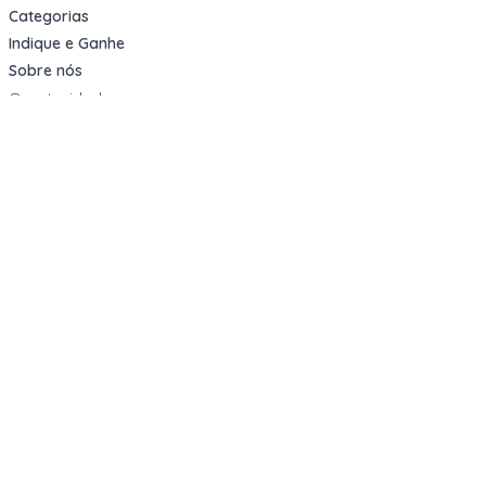
Categorias
Indique e Ganhe
Sobre nós
Oportunidades
Apartamentos Decorados
Cotas de Consórcios
Desativações Corporativas
Leilões Judiciais
Logística Reversa
Mega Lotes
Queima de Estoque
Veículos
Fale com a gente
Contato
Email