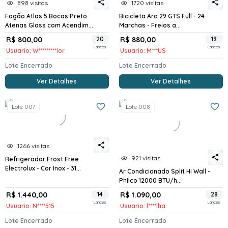
898 visitas
1720 visitas
Fogão Atlas 5 Bocas Preto
Bicicleta Aro 29 GTS Full - 24
Atenas Glass com Acendim...
Marchas - Freios a...
R$ 800,00
20
R$ 880,00
19
Lances
Lances
Usuario: W*********ior
Usuario: M***US
Lote Encerrado
Lote Encerrado
Ver Detalhes
Ver Detalhes
Lote 007
Lote 008
1266 visitas
921 visitas
Refrigerador Frost Free
Electrolux - Cor Inox - 31...
Ar Condicionado Split Hi Wall -
Philco 12000 BTU/h...
R$ 1.440,00
14
R$ 1.090,00
28
Lances
Lances
Usuario: N****515
Usuario: l****lha
Lote Encerrado
Lote Encerrado