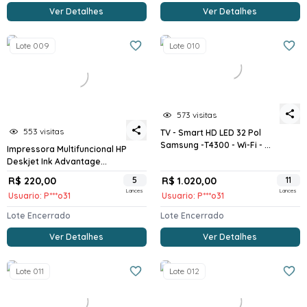
Ver Detalhes
Ver Detalhes
Lote 009
Lote 010
573 visitas
553 visitas
TV - Smart HD LED 32 Pol
Samsung -T4300 - Wi-Fi - ...
Impressora Multifuncional HP
Deskjet Ink Advantage...
R$ 220,00
5
R$ 1.020,00
11
Lances
Lances
Usuario: P***o31
Usuario: P***o31
Lote Encerrado
Lote Encerrado
Ver Detalhes
Ver Detalhes
Lote 011
Lote 012