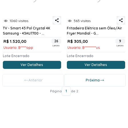
1060 visitas
565 visitas
TV - Smart 43 Pol Crystal 4K
Fritadeira Elétrica sem Óleo/Air
Samsung - 43AU7700 - ...
Fryer Mondial - G...
R$ 1.520,00
26
R$ 305,00
9
Lances
Lances
Usuario: B*****opp
Usuario: B**********us
Lote Encerrado
Lote Encerrado
Ver Detalhes
Ver Detalhes
Anterior
Próxima
Página
1
de 2