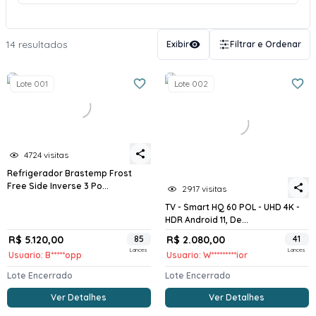
14 resultados
Exibir
Filtrar e Ordenar
Lote 001
Lote 002
4724 visitas
Refrigerador Brastemp Frost
Free Side Inverse 3 Po...
2917 visitas
TV - Smart HQ 60 POL - UHD 4K -
HDR Android 11, De...
R$ 5.120,00
85
R$ 2.080,00
41
Lances
Lances
Usuario: B*****opp
Usuario: W*********ior
Lote Encerrado
Lote Encerrado
Ver Detalhes
Ver Detalhes