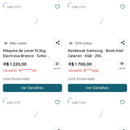
Lote 003
Lote 004
846 visitas
1314 visitas
Máquina de Lavar 10,5kg
Notebook Samsung - Book Intel
Electrolux Branca - Turbo ...
Celeron - 4GB - 256...
R$ 1.220,00
21
R$ 1.700,00
19
Lances
Lances
Usuario: W*********ior
Usuario: B*****opp
Lote Encerrado
Lote Encerrado
Ver Detalhes
Ver Detalhes
Lote 005
Lote 006