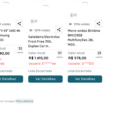
SP
SP
9 visitas
1016 visitas
1674 visitas
TV 43” UHD 4K
Micro-ondas Britânia
amsung
BMO29EB
Geladeira Electrolux
00
Multifunções 28L
Frost Free 310L
1400...
Duplex Cor In...
tual
32
390,00
Lances
Valor Atual
37
Valor Atual
23
R$ 1.610,00
Lances
R$ 578,00
Lances
o:
*nda
Usuario: E********en
Usuario: G*****DO
ncerrado
Lote Encerrado
Lote Encerrado
r Detalhes
Ver Detalhes
Ver Detalhes
ra navegar.
Mais atalhos