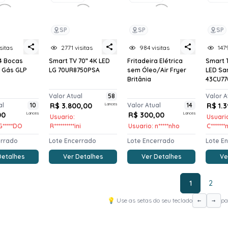
SP
SP
SP
sitas
2771 visitas
984 visitas
147
4 Bocas
Smart TV 70” 4K LED
Fritadeira Elétrica
Smart 
a Gás GLP
LG 70UR8750PSA
sem Óleo/Air Fryer
LED S
Britânia
43CU77
Valor Atual
58
Valor A
al
10
R$ 3.800,00
Lances
Valor Atual
14
R$ 1.
00
Lances
R$ 300,00
Lances
Usuario:
Usuari
G*****DO
R**********ini
Usuario: n*****nho
C******
errado
Lote Encerrado
Lote Encerrado
Lote E
Detalhes
Ver Detalhes
Ver Detalhes
Ve
1
2
💡 Use as setas do seu teclado
pa
←
→