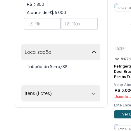
R$ 3.800
Lote 001
A partir de R$ 5.000
SP
Localização
5477 v
Taboão da Serra/SP
Refriger
Door Bra
Portas Fro
Valor Atu
R$ 5.00
Itens (Lotes)
Usuario: J
Lote Enc
Ver 
Lote 00