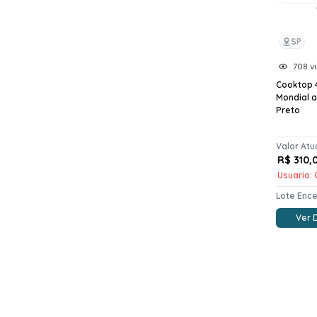
SP
708 vi
Cooktop 
Mondial 
Preto
Valor Atu
R$ 310,
Usuario: 
Lote Enc
Ver 