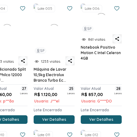
004
Lote 005
Lote 006
SP
861 visitas
Notebook Positivo
SP
Motion C Intel Celeron
4GB
3 visitas
1253 visitas
icionado Split
Máquina de Lavar
 Philco 12000
10,5kg Electrolux
...
Branca Turbo Ec...
tual
27
Valor Atual
25
Valor Atual
28
060,00
Lances
R$ 1.120,00
Lances
R$ 857,00
Lances
: p***ão
Usuario: J***el
Usuario: G*****DO
ncerrado
Lote Encerrado
Lote Encerrado
r Detalhes
Ver Detalhes
Ver Detalhes
010
Lote 011
Lote 012