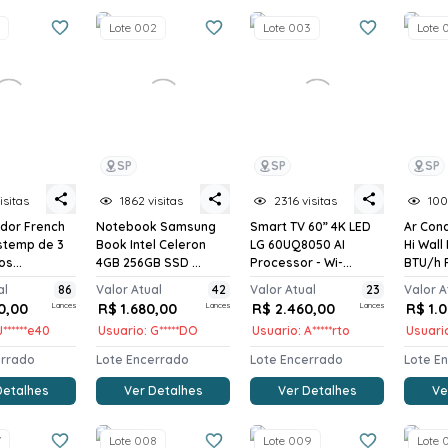
Lote 002
Lote 003
Lote 
SP
SP
SP
isitas
1862 visitas
2316 visitas
100
ador French
Notebook Samsung
Smart TV 60” 4K LED
Ar Cond
stemp de 3
Book Intel Celeron
LG 60UQ8050 AI
Hi Wall
s...
4GB 256GB SSD ...
Processor - Wi-...
BTU/h F
al
86
Valor Atual
42
Valor Atual
23
Valor A
0,00
Lances
R$ 1.680,00
Lances
R$ 2.460,00
Lances
R$ 1.
******e40
Usuario: G*****DO
Usuario: A*****rto
Usuario
errado
Lote Encerrado
Lote Encerrado
Lote E
Detalhes
Ver Detalhes
Ver Detalhes
Ve
7
Lote 008
Lote 009
Lote 