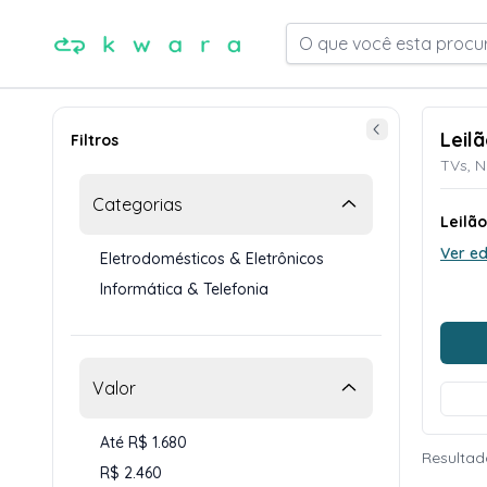
O que você esta procu
Leil
Filtros
TVs, 
Categorias
Leilã
Ver ed
Eletrodomésticos & Eletrônicos
Informática & Telefonia
Valor
Até R$ 1.680
Resultad
R$ 2.460