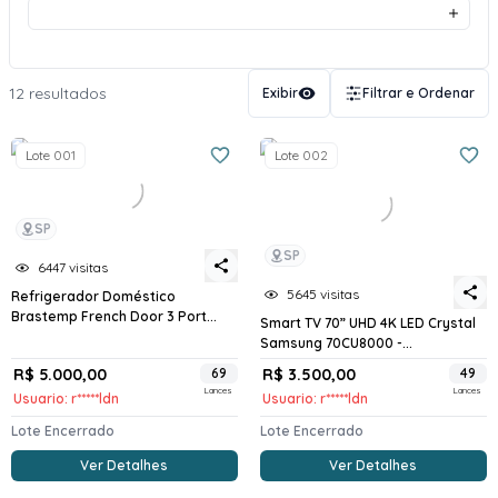
12 resultados
Exibir
Filtrar e Ordenar
Lote 001
Lote 002
SP
SP
6447 visitas
5645 visitas
Refrigerador Doméstico
Brastemp French Door 3 Port...
Smart TV 70” UHD 4K LED Crystal
Samsung 70CU8000 -...
R$ 5.000,00
69
R$ 3.500,00
49
Lances
Lances
Usuario: r*****ldn
Usuario: r*****ldn
Lote Encerrado
Lote Encerrado
Ver Detalhes
Ver Detalhes