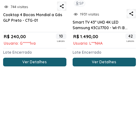
SP
744 visitas
1931 visitas
Cooktop 4 Bocas Mondial a Gás
GLP Preto - CTG-01
Smart TV 43” UHD 4K LED
Samsung 43CU7700 - Wi-Fi B...
R$ 240,00
10
R$ 1.490,00
42
Lances
Lances
Usuario: G******lva
Usuario: L***NHA
Lote Encerrado
Lote Encerrado
Ver Detalhes
Ver Detalhes