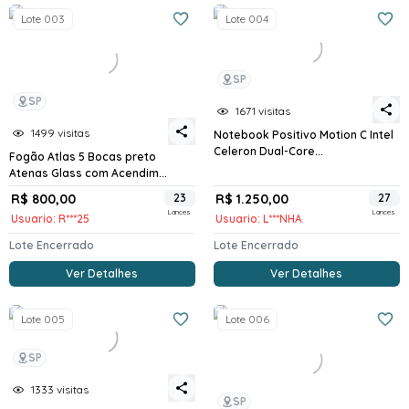
Lote 003
Lote 004
SP
SP
1671 visitas
1499 visitas
Notebook Positivo Motion C Intel
Celeron Dual-Core...
Fogão Atlas 5 Bocas preto
Atenas Glass com Acendim...
R$ 800,00
23
R$ 1.250,00
27
Lances
Lances
Usuario: R***25
Usuario: L***NHA
Lote Encerrado
Lote Encerrado
Ver Detalhes
Ver Detalhes
Lote 005
Lote 006
SP
1333 visitas
SP