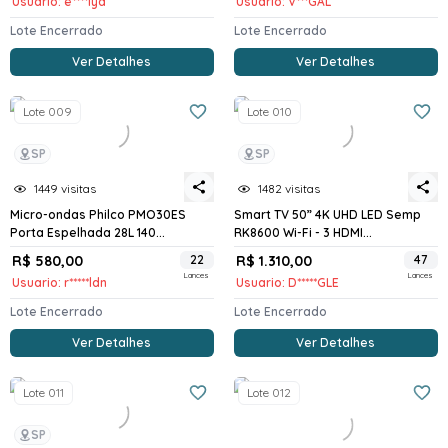
Usuario: e****iya
Usuario: V***GAL
Lote Encerrado
Lote Encerrado
Ver Detalhes
Ver Detalhes
Lote 009
Lote 010
SP
SP
1449 visitas
1482 visitas
Micro-ondas Philco PMO30ES
Smart TV 50” 4K UHD LED Semp
Porta Espelhada 28L 140...
RK8600 Wi-Fi - 3 HDMI...
R$ 580,00
22
R$ 1.310,00
47
Lances
Lances
Usuario: r*****ldn
Usuario: D*****GLE
Lote Encerrado
Lote Encerrado
Ver Detalhes
Ver Detalhes
Lote 011
Lote 012
SP