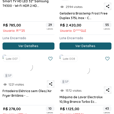
Smart TV HD LED 32” Samsung
T4300 - Wi-Fi HDR 2 HD...
2594 visitas
Geladeira Brastemp Frost Free
Duplex 375L Inox - C...
R$ 785,00
29
R$ 2.420,00
55
Lances
Lances
Usuario: R***25
Usuario: D*****GLE
Lote Encerrado
Lote Encerrado
Ver Detalhes
Ver Detalhes
Lote 007
Lote 008
SP
SP
1221 visitas
1572 visitas
Fritadeira Elétrica sem Óleo/Air
Fryer Britânia - ...
Máquina de Lavar Electrolux
10,5kg Branca Turbo Ec...
R$ 278,00
10
R$ 1.125,00
43
Lances
Lances