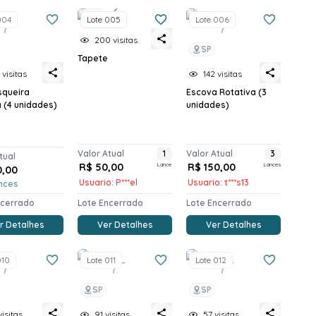
SP
004
Lote 005
Lote 006
200 visitas
SP
Tapete
 visitas
142 visitas
squeira
Escova Rotativa (3
a (4 unidades)
unidades)
Valor Atual
1
Valor Atual
3
tual
R$ 50,00
Lance
R$ 150,00
Lances
0,00
Usuario: P***el
Usuario: t***s13
nces
ncerrado
Lote Encerrado
Lote Encerrado
r Detalhes
Ver Detalhes
Ver Detalhes
010
Lote 011
Lote 012
SP
SP
visitas
91 visitas
57 visitas