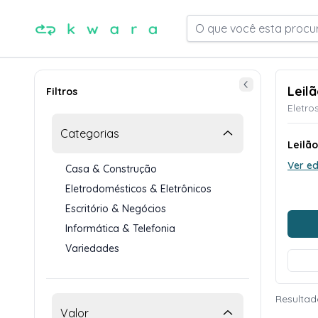
O que você esta procu
Leil
Filtros
Eletro
Categorias
Leilã
Ver ed
Casa & Construção
Eletrodomésticos & Eletrônicos
Escritório & Negócios
Informática & Telefonia
Variedades
Resultad
Valor