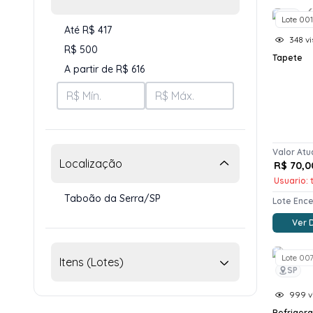
SP
Lote 001
Até R$ 417
348 vi
R$ 500
Tapete
A partir de R$ 616
Valor Atu
Localização
R$ 70,0
Usuario: t
Taboão da Serra/SP
Lote Enc
Ver 
Lote 00
Itens (Lotes)
SP
999 vi
Refriger