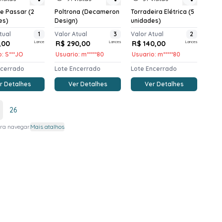
e Passar (2
Poltrona (Decameron
Torradeira Elétrica (5
es)
Design)
unidades)
tual
1
Valor Atual
3
Valor Atual
2
,00
Lance
R$ 290,00
Lances
R$ 140,00
Lances
: S***JO
Usuario: m*****80
Usuario: m*****80
ncerrado
Lote Encerrado
Lote Encerrado
r Detalhes
Ver Detalhes
Ver Detalhes
26
ra navegar.
Mais atalhos