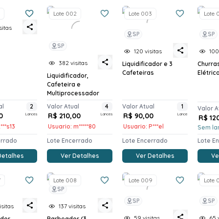
Lote 002
Lote 003
Lote 
sitas
SP
SP
SP
120 visitas
100
382 visitas
Liquidificador e 3
Churra
Cafeteiras
Elétric
Liquidificador,
Cafeteira e
Multiprocessador
al
2
Valor Atual
4
Valor Atual
1
Valor A
0
Lances
R$ 210,00
Lances
R$ 90,00
Lance
R$ 12
***s13
Usuario: m*****80
Usuario: P***el
Sem la
errado
Lote Encerrado
Lote Encerrado
Lote E
Detalhes
Ver Detalhes
Ver Detalhes
Ve
7
Lote 008
Lote 009
Lote 
SP
SP
SP
sitas
137 visitas
59 visitas
65 
ador
Barbeador (3