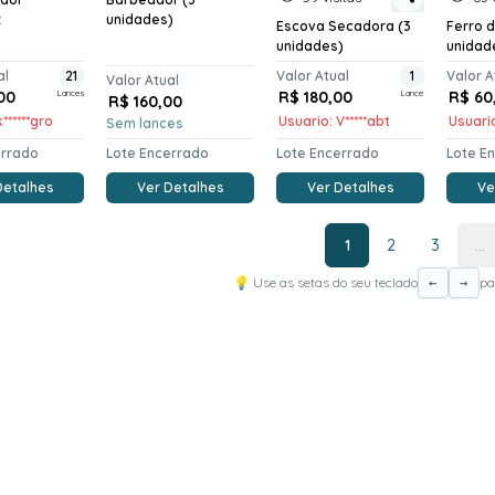
x
unidades)
Escova Secadora (3
Ferro d
unidades)
unidad
al
21
Valor Atual
1
Valor A
Valor Atual
00
Lances
R$ 180,00
Lance
R$ 60
R$ 160,00
******gro
Usuario: V*****abt
Usuario
Sem lances
errado
Lote Encerrado
Lote Encerrado
Lote E
Detalhes
Ver Detalhes
Ver Detalhes
Ve
1
2
3
...
💡 Use as setas do seu teclado
pa
←
→