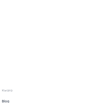
Kwara
Blog
Como funciona