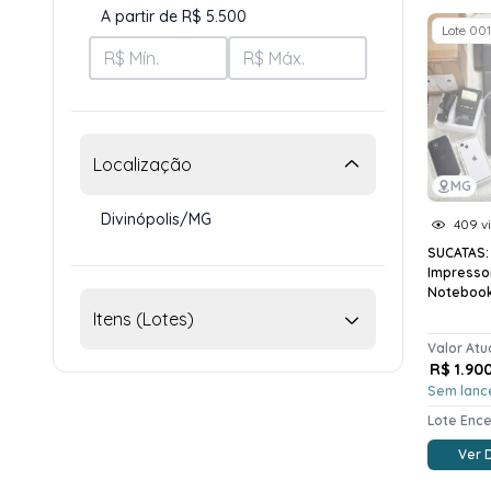
A partir de R$ 5.500
Lote 001
Localização
MG
Divinópolis/MG
409 vi
SUCATAS: 
Impressor
Notebooks
Itens (Lotes)
Valor Atu
R$ 1.90
Sem lanc
Lote Enc
Ver 