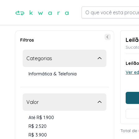
O que você esta procu
Leilã
Filtros
Sucata
Categorias
Leilã
Ver ed
Informática & Telefonia
Valor
Até R$ 1.900
R$ 2.520
Total de 
R$ 3.900