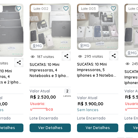
Lote 002
Lote 003
Lote 
MG
MG
MG
295 visitas
187 visitas
sitas
245
SUCATAS: 10 Mini
SUCATAS: 10 Mini
Impressoras, 5
Impressoras, 4
10 Mini
SUCATAS
Iphones e 3 Notebo...
Notebooks e 3 Ipho...
as, 4
Impres
 e 2 Ipho...
Iphone
Valor Atual
2
Valor A
R$ 2.520,00
Lances
R$ 5.
al
Valor Atual
0,00
R$ 3.900,00
Usuario:
Usuari
u***********bca
u*******
es
Sem lances
errado
Lote Encerrado
Lote Encerrado
Lote E
Detalhes
Ver Detalhes
Ver Detalhes
Ve