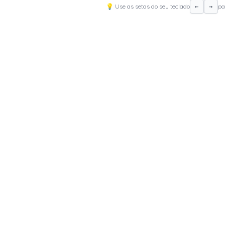
💡 Use as setas do seu teclado
pa
←
→