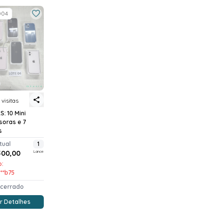
004
 visitas
: 10 Mini
soras e 7
s
tual
1
500,00
Lance
o:
****b75
ncerrado
r Detalhes