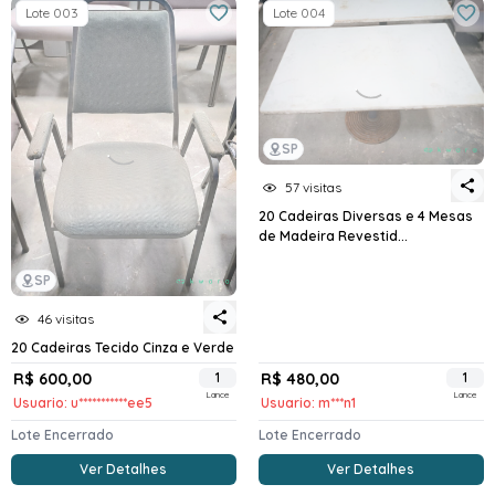
Lote 003
Lote 004
SP
57 visitas
20 Cadeiras Diversas e 4 Mesas
de Madeira Revestid...
SP
46 visitas
20 Cadeiras Tecido Cinza e Verde
R$ 600,00
1
R$ 480,00
1
Lance
Lance
Usuario: u***********ee5
Usuario: m***n1
Lote Encerrado
Lote Encerrado
Ver Detalhes
Ver Detalhes