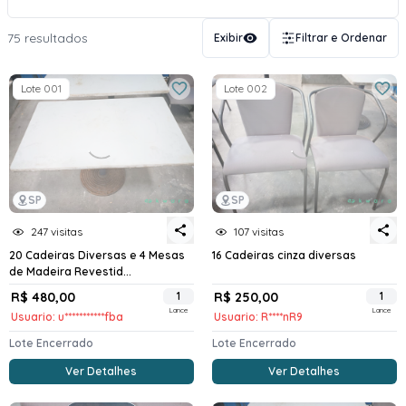
75 resultados
Exibir
Filtrar e Ordenar
Lote 001
Lote 002
SP
SP
247 visitas
107 visitas
20 Cadeiras Diversas e 4 Mesas
16 Cadeiras cinza diversas
de Madeira Revestid...
R$ 480,00
1
R$ 250,00
1
Lance
Lance
Usuario: u***********fba
Usuario: R****nR9
Lote Encerrado
Lote Encerrado
Ver Detalhes
Ver Detalhes