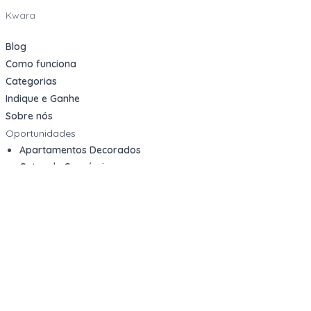
Kwara
Blog
Como funciona
Categorias
Indique e Ganhe
Sobre nós
Oportunidades
Apartamentos Decorados
Cotas de Consórcios
Desativações Corporativas
Leilões Judiciais
Logística Reversa
Mega Lotes
Queima de Estoque
Veículos