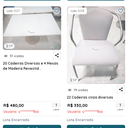
Lote 007
Lote 008
SP
31 visitas
20 Cadeiras Diversas e 4 Mesas
de Madeira Revestid...
SP
19 visitas
22 Cadeiras cinza diversas
R$ 480,00
1
R$ 330,00
1
Lance
Lance
Usuario: u***********fba
Usuario: u***********fba
Lote Encerrado
Lote Encerrado