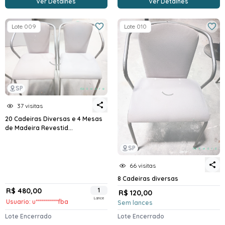
Ver Detalhes
Ver Detalhes
Lote 009
Lote 010
SP
37 visitas
20 Cadeiras Diversas e 4 Mesas
de Madeira Revestid...
SP
66 visitas
8 Cadeiras diversas
R$ 480,00
1
R$ 120,00
Lance
Usuario: u***********fba
Sem lances
Lote Encerrado
Lote Encerrado