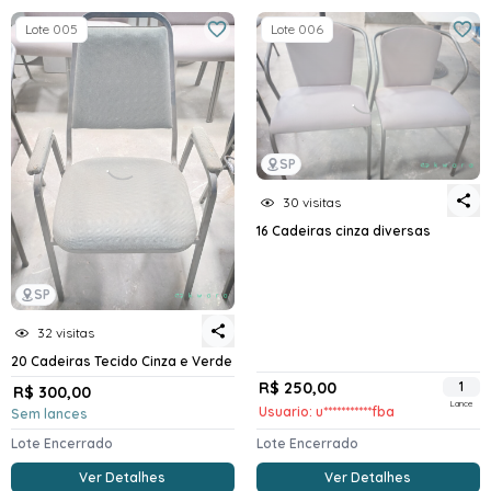
Lote 005
Lote 006
SP
30 visitas
16 Cadeiras cinza diversas
SP
32 visitas
20 Cadeiras Tecido Cinza e Verde
R$ 250,00
1
R$ 300,00
Lance
Usuario: u***********fba
Sem lances
Lote Encerrado
Lote Encerrado
Ver Detalhes
Ver Detalhes