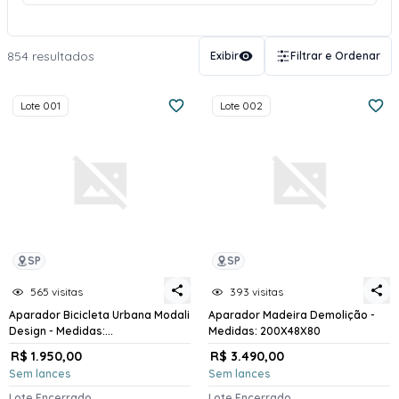
854 resultados
Exibir
Filtrar e Ordenar
Lote 001
Lote 002
SP
SP
565 visitas
393 visitas
Aparador Bicicleta Urbana Modali
Aparador Madeira Demolição -
Design - Medidas:...
Medidas: 200X48X80
R$ 1.950,00
R$ 3.490,00
Sem lances
Sem lances
Lote Encerrado
Lote Encerrado