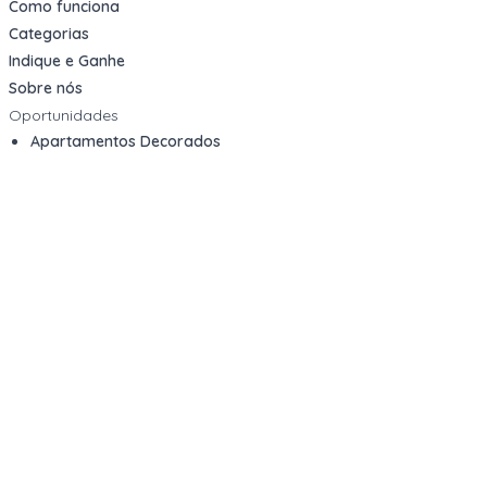
Como funciona
Categorias
Indique e Ganhe
Sobre nós
Oportunidades
Apartamentos Decorados
Cotas de Consórcios
Desativações Corporativas
Leilões Judiciais
Logística Reversa
Mega Lotes
Queima de Estoque
Veículos
Fale com a gente
Contato