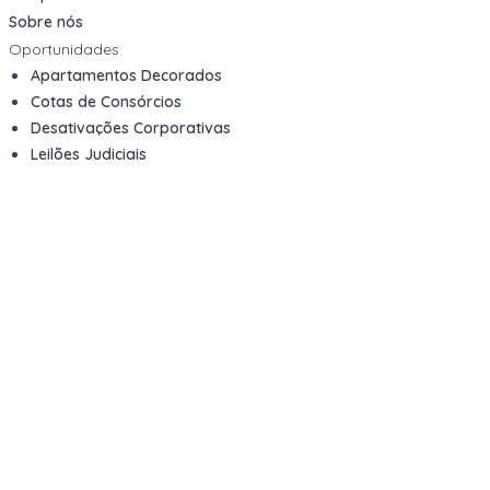
Sobre nós
Oportunidades
Apartamentos Decorados
Cotas de Consórcios
Desativações Corporativas
Leilões Judiciais
Logística Reversa
Mega Lotes
Queima de Estoque
Veículos
Fale com a gente
Contato
Email
contato@kwara.com.br
WhatsApp