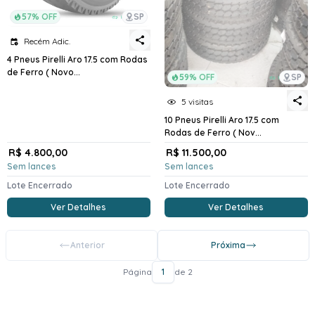
57% OFF
SP
Recém Adic.
4 Pneus Pirelli Aro 17.5 com Rodas
de Ferro ( Novo...
59% OFF
SP
5 visitas
10 Pneus Pirelli Aro 17.5 com
Rodas de Ferro ( Nov...
R$ 4.800,00
R$ 11.500,00
Sem lances
Sem lances
Lote Encerrado
Lote Encerrado
Ver Detalhes
Ver Detalhes
Anterior
Próxima
Página
1
de 2