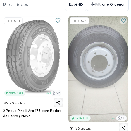
18 resultados
Exibir
Filtrar e Ordenar
Lote 001
Lote 002
54% OFF
SP
40 visitas
2 Pneus Pirelli Aro 17.5 com Rodas
de Ferro ( Novo...
57% OFF
SP
26 visitas