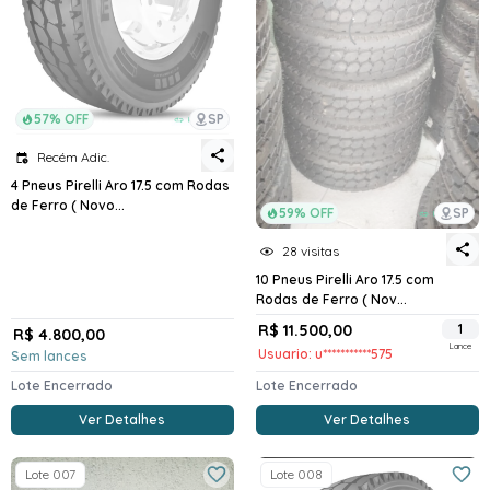
57% OFF
SP
Recém Adic.
4 Pneus Pirelli Aro 17.5 com Rodas
de Ferro ( Novo...
59% OFF
SP
28 visitas
10 Pneus Pirelli Aro 17.5 com
Rodas de Ferro ( Nov...
R$ 11.500,00
1
R$ 4.800,00
Lance
Usuario: u***********575
Sem lances
Lote Encerrado
Lote Encerrado
Ver Detalhes
Ver Detalhes
Lote 007
Lote 008