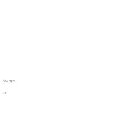
Kwara
Blog
Como funciona
Categorias
Indique e Ganhe
Sobre nós
Oportunidades