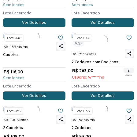
Sem lances
Sem lances
Lote Encerrado
Lote Encerrado
Ver Detalhes
Ver Detalhes
SP
Lote 046
Lote 047
SP
189 visitas
213 visitas
Cadeira
2 Cadeiras com Rodinhas
R$ 263,00
2
R$ 116,00
Lances
Usuario: W******lho
Sem lances
Lote Encerrado
Lote Encerrado
Ver Detalhes
Ver Detalhes
SP
SP
Lote 052
Lote 053
100 visitas
56 visitas
2 Cadeiras
2 Cadeiras
R$ 108,00
R$ 83,00