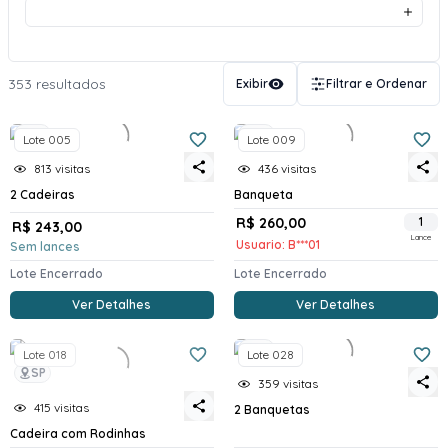
353 resultados
Exibir
Filtrar e Ordenar
SP
SP
Lote 005
Lote 009
813 visitas
436 visitas
2 Cadeiras
Banqueta
R$ 260,00
1
R$ 243,00
Lance
Usuario: B***01
Sem lances
Lote Encerrado
Lote Encerrado
Ver Detalhes
Ver Detalhes
SP
Lote 018
Lote 028
SP
359 visitas
415 visitas
2 Banquetas
Cadeira com Rodinhas