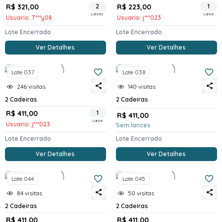
R$ 321,00
2
R$ 223,00
1
Lances
Lance
Usuario: T***y08
Usuario: j***023
Lote Encerrado
Lote Encerrado
Ver Detalhes
Ver Detalhes
SP
SP
Lote 037
Lote 038
246 visitas
140 visitas
2 Cadeiras
2 Cadeiras
R$ 411,00
1
R$ 411,00
Lance
Usuario: j***023
Sem lances
Lote Encerrado
Lote Encerrado
Ver Detalhes
Ver Detalhes
SP
SP
Lote 044
Lote 045
84 visitas
50 visitas
2 Cadeiras
2 Cadeiras
R$ 411,00
R$ 411,00