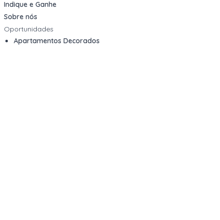
Indique e Ganhe
Sobre nós
Oportunidades
Apartamentos Decorados
Cotas de Consórcios
Desativações Corporativas
Leilões Judiciais
Logística Reversa
Mega Lotes
Queima de Estoque
Veículos
Fale com a gente
Contato
Email
contato@kwara.com.br