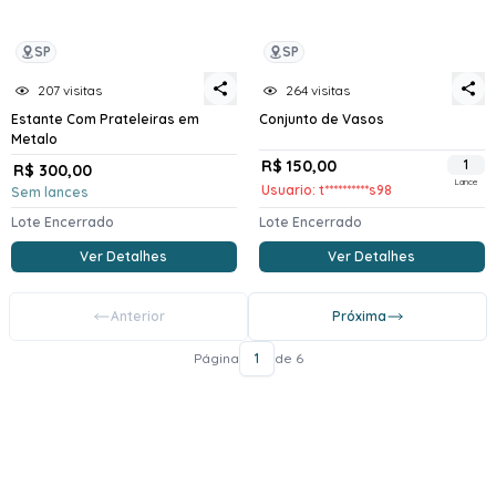
SP
SP
207 visitas
264 visitas
Estante Com Prateleiras em
Conjunto de Vasos
Metalo
R$ 150,00
1
R$ 300,00
Lance
Usuario: t**********s98
Sem lances
Lote Encerrado
Lote Encerrado
Ver Detalhes
Ver Detalhes
Anterior
Próxima
Página
1
de 6