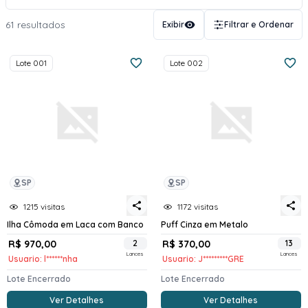
61 resultados
Exibir
Filtrar e Ordenar
Lote 001
Lote 002
SP
SP
1215 visitas
1172 visitas
Ilha Cômoda em Laca com Banco
Puff Cinza em Metalo
R$ 970,00
2
R$ 370,00
13
Lances
Lances
Usuario: l******nha
Usuario: J*********GRE
Lote Encerrado
Lote Encerrado
Ver Detalhes
Ver Detalhes