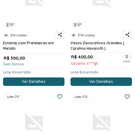
SP
SP
514 visitas
374 visitas
Estante com Prateleiras em
Vasos Decorativos Grandes (
Metalo
Carolina Havaroth )
R$ 400,00
2
R$ 300,00
Lances
Usuario: s****gli
Sem lances
Lote Encerrado
Lote Encerrado
Ver Detalhes
Ver Detalhes
Lote 011
Lote 012