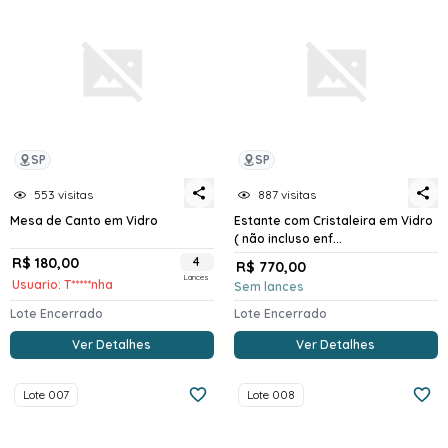
SP
SP
553 visitas
887 visitas
Mesa de Canto em Vidro
Estante com Cristaleira em Vidro
( não incluso enf...
R$ 180,00
4
R$ 770,00
Lances
Usuario: T*****nha
Sem lances
Lote Encerrado
Lote Encerrado
Ver Detalhes
Ver Detalhes
Lote 007
Lote 008