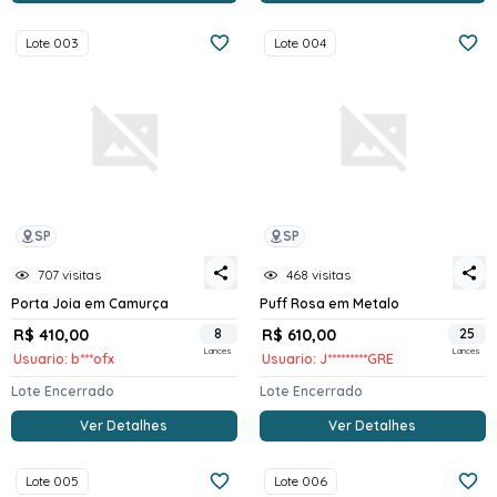
Lote 003
Lote 004
SP
SP
707 visitas
468 visitas
Porta Joia em Camurça
Puff Rosa em Metalo
R$ 410,00
8
R$ 610,00
25
Lances
Lances
Usuario: b***ofx
Usuario: J*********GRE
Lote Encerrado
Lote Encerrado
Ver Detalhes
Ver Detalhes
Lote 005
Lote 006