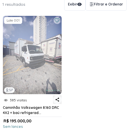
1 resultados
Exibir
Filtrar e Ordenar
Lote 001
SP
385 visitas
Caminhão Volkswagen 8.160 DRC
4X2 + baú refrigerad...
R$ 195.000,00
Sem lances