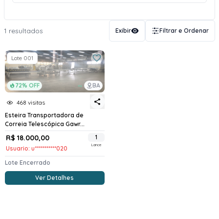
1 resultados
Exibir
Filtrar e Ordenar
Lote 001
72% OFF
BA
468 visitas
Esteira Transportadora de
Correia Telescópica Gawr...
R$ 18.000,00
1
Lance
Usuario: u***********020
Lote Encerrado
Ver Detalhes