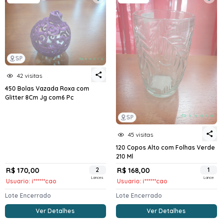
SP
42 visitas
450 Bolas Vazada Roxa com
Glitter 8Cm Jg com6 Pc
SP
45 visitas
120 Copos Alto com Folhas Verde
210 Ml
R$ 170,00
2
R$ 168,00
1
Lances
Lance
Usuario: i******cao
Usuario: i******cao
Lote Encerrado
Lote Encerrado
Ver Detalhes
Ver Detalhes