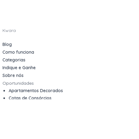
Kwara
Blog
Como funciona
Categorias
Indique e Ganhe
Sobre nós
Oportunidades
Apartamentos Decorados
Cotas de Consórcios
Desativações Corporativas
Leilões Judiciais
Logística Reversa
Mega Lotes
Queima de Estoque