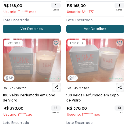
R$ 168,00
1
R$ 168,00
1
Lance
Lance
Usuario: T********mos
Usuario: S****777
Lote Encerrado
Lote Encerrado
Ver Detalhes
Ver Detalhes
Lote 003
Lote 004
SP
SP
252 visitas
149 visitas
100 Velas Perfumada em Copo
100 Velas Perfumada em Copo
de Vidro
de Vidro
R$ 390,00
12
R$ 370,00
10
Lances
Lances
Usuario: i******cao
Usuario: T********mos
Lote Encerrado
Lote Encerrado