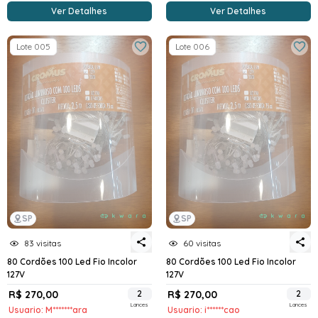
Ver Detalhes
Ver Detalhes
Lote 005
Lote 006
SP
SP
83 visitas
60 visitas
80 Cordões 100 Led Fio Incolor
80 Cordões 100 Led Fio Incolor
127V
127V
R$ 270,00
2
R$ 270,00
2
Lances
Lances
Usuario: M*******ara
Usuario: i******cao