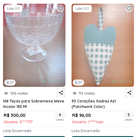
Lote 011
Lote 012
SP
SP
106 visitas
53 visitas
168 Taças para Sobremesa Wave
90 Corações Xadrez Azt
Incolor 185 Ml
(Patchwork Color)
R$ 300,00
4
R$ 96,00
3
Lances
Lances
Usuario: S****777
Usuario: i******cao
Lote Encerrado
Lote Encerrado