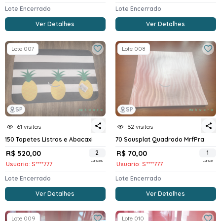
Lote Encerrado
Lote Encerrado
Ver Detalhes
Ver Detalhes
Lote 007
Lote 008
SP
SP
61 visitas
62 visitas
150 Tapetes Listras e Abacaxi
70 Sousplat Quadrado MrfPra
R$ 520,00
2
R$ 70,00
1
Lances
Lance
Usuario: S****777
Usuario: S****777
Lote Encerrado
Lote Encerrado
Ver Detalhes
Ver Detalhes
Lote 009
Lote 010