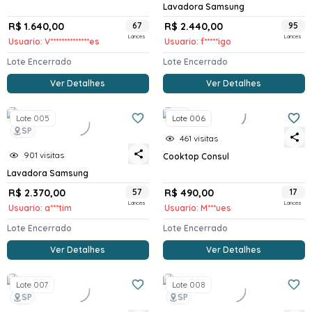
Lavadora Samsung
R$ 1.640,00
67
R$ 2.440,00
95
Lances
Lances
Usuario: V**************es
Usuario: f*****igo
Lote Encerrado
Lote Encerrado
Ver Detalhes
Ver Detalhes
SP
Lote 005
Lote 006
SP
461 visitas
901 visitas
Cooktop Consul
Lavadora Samsung
R$ 2.370,00
57
R$ 490,00
17
Lances
Lances
Usuario: a***tim
Usuario: M***ues
Lote Encerrado
Lote Encerrado
Ver Detalhes
Ver Detalhes
Lote 007
Lote 008
SP
SP