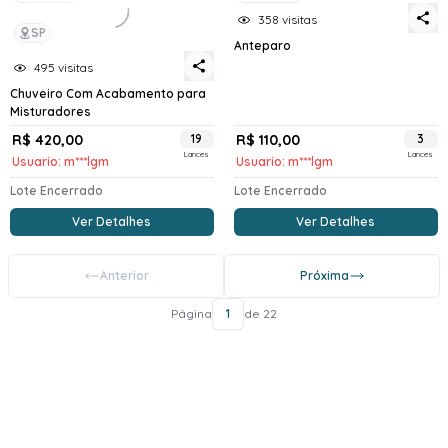
358 visitas
SP
Anteparo
495 visitas
Chuveiro Com Acabamento para
Misturadores
R$ 420,00
19
R$ 110,00
3
Lances
Lances
Usuario: m***lgm
Usuario: m***lgm
Lote Encerrado
Lote Encerrado
Ver Detalhes
Ver Detalhes
Anterior
Próxima
Página
1
de 22