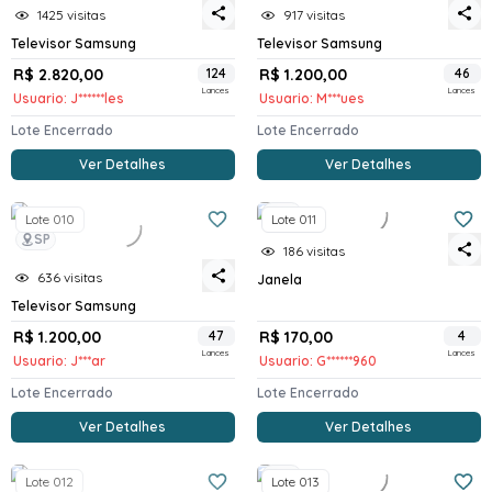
1425 visitas
917 visitas
Televisor Samsung
Televisor Samsung
R$ 2.820,00
124
R$ 1.200,00
46
Lances
Lances
Usuario: J******les
Usuario: M***ues
Lote Encerrado
Lote Encerrado
Ver Detalhes
Ver Detalhes
SP
Lote 010
Lote 011
SP
186 visitas
636 visitas
Janela
Televisor Samsung
R$ 1.200,00
47
R$ 170,00
4
Lances
Lances
Usuario: J***ar
Usuario: G******960
Lote Encerrado
Lote Encerrado
Ver Detalhes
Ver Detalhes
SP
Lote 012
Lote 013