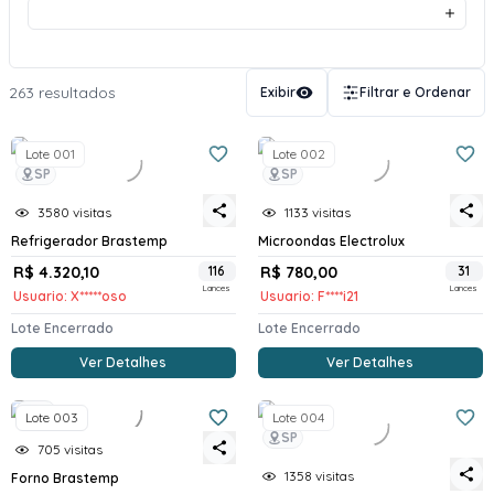
263 resultados
Exibir
Filtrar e Ordenar
Lote 001
Lote 002
SP
SP
3580 visitas
1133 visitas
Refrigerador Brastemp
Microondas Electrolux
R$ 4.320,10
116
R$ 780,00
31
Lances
Lances
Usuario: X*****oso
Usuario: F****i21
Lote Encerrado
Lote Encerrado
Ver Detalhes
Ver Detalhes
SP
Lote 003
Lote 004
SP
705 visitas
1358 visitas
Forno Brastemp