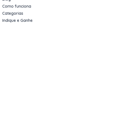
Como funciona
Categorias
Indique e Ganhe
Sobre nós
Oportunidades
Apartamentos Decorados
Cotas de Consórcios
Desativações Corporativas
Leilões Judiciais
Logística Reversa
Mega Lotes
Queima de Estoque
Veículos
Fale com a gente
Contato