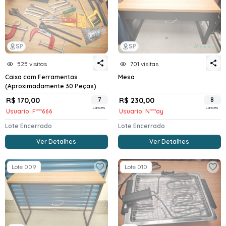
SP
SP
525 visitas
701 visitas
Caixa com Ferramentas
Mesa
(Aproximadamente 30 Peças)
R$ 170,00
7
R$ 230,00
8
Lances
Lances
Usuario: F***666
Usuario: N***ay
Lote Encerrado
Lote Encerrado
Ver Detalhes
Ver Detalhes
Lote 009
Lote 010