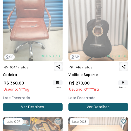
SP
SP
1047 visitas
746 visitas
Cadeira
Violão e Suporte
R$ 360,00
15
R$ 270,00
9
Lances
Lances
Usuario: N***ay
Usuario: O******ira
Lote Encerrado
Lote Encerrado
Ver Detalhes
Ver Detalhes
Lote 007
Lote 008