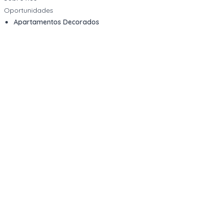
Oportunidades
Apartamentos Decorados
Cotas de Consórcios
Desativações Corporativas
Leilões Judiciais
Logística Reversa
Mega Lotes
Queima de Estoque
Veículos
Fale com a gente
Contato
Email
contato@kwara.com.br
WhatsApp
+55 (11) 5039-9339