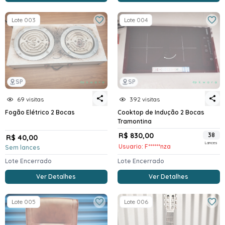
Lote 003
Lote 004
SP
SP
69 visitas
392 visitas
Fogão Elétrico 2 Bocas
Cooktop de Indução 2 Bocas
Tramontina
R$ 830,00
38
R$ 40,00
Lances
Usuario: F******nza
Sem lances
Lote Encerrado
Lote Encerrado
Ver Detalhes
Ver Detalhes
Lote 005
Lote 006