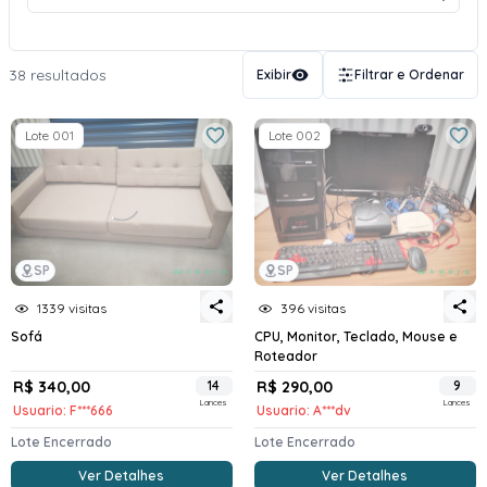
38 resultados
Exibir
Filtrar e Ordenar
Lote 001
Lote 002
SP
SP
1339 visitas
396 visitas
Sofá
CPU, Monitor, Teclado, Mouse e
Roteador
R$ 340,00
14
R$ 290,00
9
Lances
Lances
Usuario: F***666
Usuario: A***dv
Lote Encerrado
Lote Encerrado
Ver Detalhes
Ver Detalhes