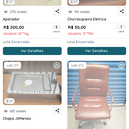
SP
SP
270 visitas
110 visitas
Aparador
Churrasqueira Elétrica
R$ 200,00
6
R$ 30,00
1
Lances
Lance
Usuario: N***ay
Usuario: S***RA
Lote Encerrado
Lote Encerrado
Ver Detalhes
Ver Detalhes
Lote 011
Lote 012
SP
615 visitas
Chapa JXMetais