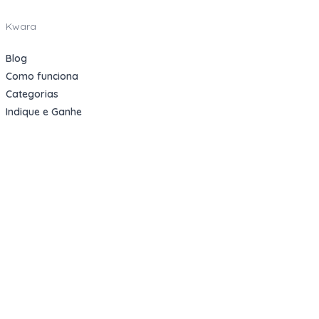
Kwara
Blog
Como funciona
Categorias
Indique e Ganhe
Sobre nós
Oportunidades
Apartamentos Decorados
Cotas de Consórcios
Desativações Corporativas
Leilões Judiciais
Logística Reversa
Mega Lotes
Queima de Estoque
Veículos