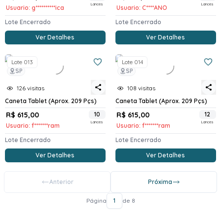
Lances
Lances
Usuario: g**********ica
Usuario: C****ANO
Lote Encerrado
Lote Encerrado
Ver Detalhes
Ver Detalhes
Lote 013
Lote 014
SP
SP
126 visitas
108 visitas
Caneta Tablet (Aprox. 209 Pçs)
Caneta Tablet (Aprox. 209 Pçs)
R$ 615,00
10
R$ 615,00
12
Lances
Lances
Usuario: f*******ram
Usuario: f*******ram
Lote Encerrado
Lote Encerrado
Ver Detalhes
Ver Detalhes
Anterior
Próxima
Página
1
de 8