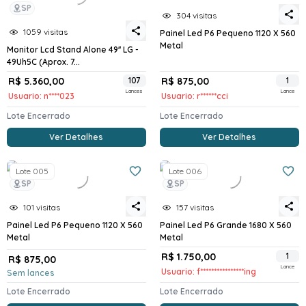
SP
304 visitas
1059 visitas
Painel Led P6 Pequeno 1120 X 560
Metal
Monitor Lcd Stand Alone 49'' LG -
49Uh5C (Aprox. 7...
R$ 5.360,00
107
R$ 875,00
1
Lances
Lance
Usuario: n****023
Usuario: r******cci
Lote Encerrado
Lote Encerrado
Ver Detalhes
Ver Detalhes
Lote 005
Lote 006
SP
SP
101 visitas
157 visitas
Painel Led P6 Pequeno 1120 X 560
Painel Led P6 Grande 1680 X 560
Metal
Metal
R$ 1.750,00
1
R$ 875,00
Lance
Usuario: f****************ing
Sem lances
Lote Encerrado
Lote Encerrado