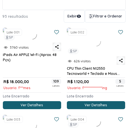
93 resultados
Exibir
Filtrar e Ordenar
Lote 001
Lote 002
SP
3760 visitas
SP
iPads Air APPLE Wi-Fi (Aprox. 48
Pçs)
626 visitas
CPU Thin Client Nt2550
Tecnoworld + Teclado e Mous...
R$ 18.000,00
109
R$ 1.120,00
5
Lances
Lances
Usuario: f***mes
Usuario: f****************ing
Lote Encerrado
Lote Encerrado
Ver Detalhes
Ver Detalhes
Lote 003
Lote 004
SP