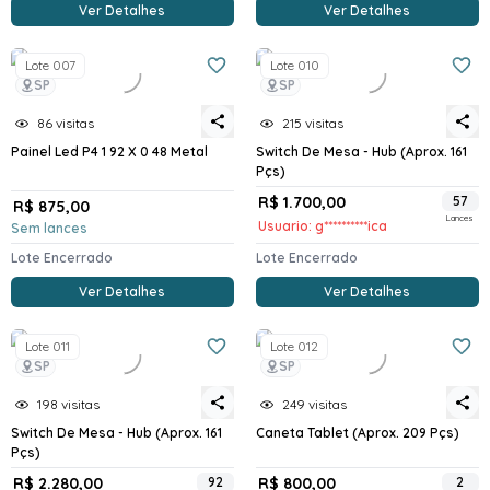
Ver Detalhes
Ver Detalhes
Lote 007
Lote 010
SP
SP
86 visitas
215 visitas
Painel Led P4 1 92 X 0 48 Metal
Switch De Mesa - Hub (Aprox. 161
Pçs)
R$ 1.700,00
57
R$ 875,00
Lances
Usuario: g**********ica
Sem lances
Lote Encerrado
Lote Encerrado
Ver Detalhes
Ver Detalhes
Lote 011
Lote 012
SP
SP
198 visitas
249 visitas
Switch De Mesa - Hub (Aprox. 161
Caneta Tablet (Aprox. 209 Pçs)
Pçs)
R$ 2.280,00
92
R$ 800,00
2