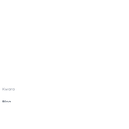
Kwara
Blog
Como funciona
Categorias
Indique e Ganhe