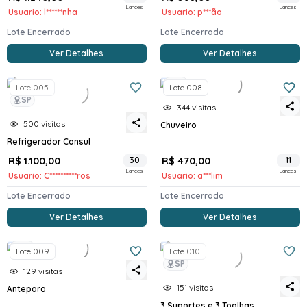
Lances
Lances
Usuario: l******nha
Usuario: p***ão
Lote Encerrado
Lote Encerrado
Ver Detalhes
Ver Detalhes
SP
Lote 005
Lote 008
SP
344 visitas
500 visitas
Chuveiro
Refrigerador Consul
R$ 1.100,00
30
R$ 470,00
11
Lances
Lances
Usuario: C**********ros
Usuario: a***lim
Lote Encerrado
Lote Encerrado
Ver Detalhes
Ver Detalhes
SP
Lote 009
Lote 010
SP
129 visitas
151 visitas
Anteparo
3 Suportes e 3 Toalhas