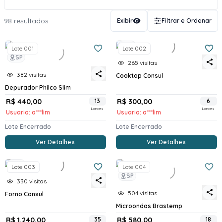
98 resultados
Exibir
Filtrar e Ordenar
SP
Lote 001
Lote 002
SP
265 visitas
382 visitas
Cooktop Consul
Depurador Philco Slim
R$ 440,00
13
R$ 300,00
6
Lances
Lances
Usuario: a***lim
Usuario: a***lim
Lote Encerrado
Lote Encerrado
Ver Detalhes
Ver Detalhes
SP
Lote 003
Lote 004
SP
330 visitas
504 visitas
Forno Consul
Microondas Brastemp
R$ 1.240,00
35
R$ 580,00
18