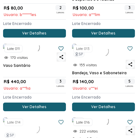
R$ 80,00
2
R$ 100,00
3
Lances
Lances
Usuario: b*******les
Usuario: a***lim
Lote Encerrado
Lote Encerrado
Ver Detalhes
Ver Detalhes
SP
Lote 011
Lote 013
SP
170 visitas
155 visitas
Vaso Sanitário
Bandeja, Vaso e Saboneteira
R$ 440,00
3
R$ 140,00
5
Lances
Lances
Usuario: a***ha
Usuario: u***ei
Lote Encerrado
Lote Encerrado
Ver Detalhes
Ver Detalhes
SP
Lote 014
Lote 016
222 visitas
SP