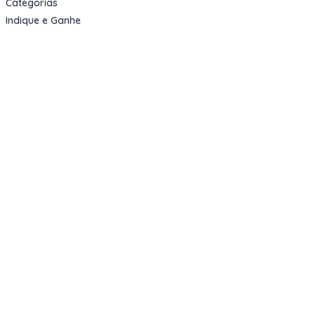
Categorias
Indique e Ganhe
Sobre nós
Oportunidades
Apartamentos Decorados
Cotas de Consórcios
Desativações Corporativas
Leilões Judiciais
Logística Reversa
Mega Lotes
Queima de Estoque
Veículos
Fale com a gente
Contato
Email