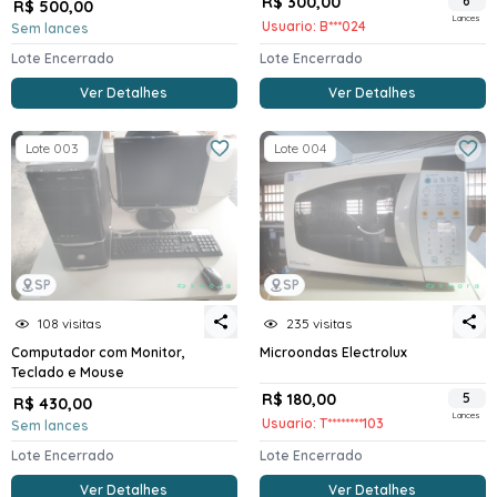
R$ 300,00
6
R$ 500,00
Lances
Usuario: B***024
Sem lances
Lote Encerrado
Lote Encerrado
Ver Detalhes
Ver Detalhes
Lote 003
Lote 004
SP
SP
108 visitas
235 visitas
Computador com Monitor,
Microondas Electrolux
Teclado e Mouse
R$ 180,00
5
R$ 430,00
Lances
Usuario: T********103
Sem lances
Lote Encerrado
Lote Encerrado
Ver Detalhes
Ver Detalhes