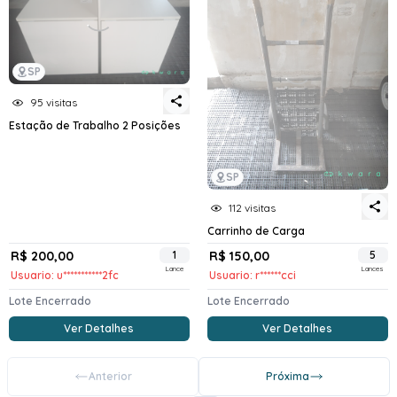
SP
95 visitas
Estação de Trabalho 2 Posições
SP
112 visitas
Carrinho de Carga
R$ 200,00
1
R$ 150,00
5
Lance
Lances
Usuario: u***********2fc
Usuario: r******cci
Lote Encerrado
Lote Encerrado
Ver Detalhes
Ver Detalhes
Anterior
Próxima