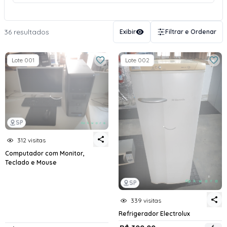
36 resultados
Exibir
Filtrar e Ordenar
Lote 001
Lote 002
SP
312 visitas
Computador com Monitor,
Teclado e Mouse
SP
339 visitas
Refrigerador Electrolux