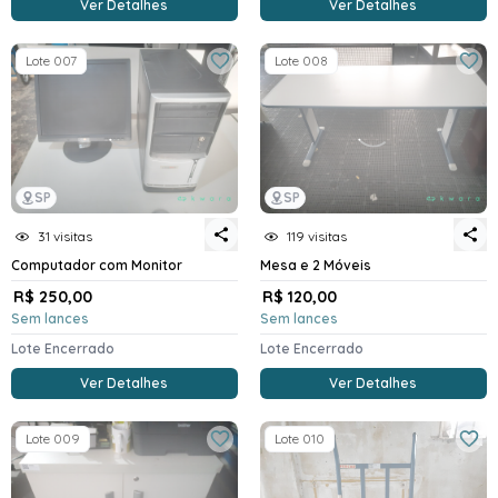
Ver Detalhes
Ver Detalhes
Lote 007
Lote 008
SP
SP
31 visitas
119 visitas
Computador com Monitor
Mesa e 2 Móveis
R$ 250,00
R$ 120,00
Sem lances
Sem lances
Lote Encerrado
Lote Encerrado
Ver Detalhes
Ver Detalhes
Lote 009
Lote 010