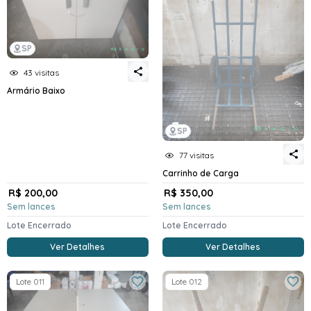
SP
43 visitas
Armário Baixo
SP
77 visitas
Carrinho de Carga
R$ 200,00
R$ 350,00
Sem lances
Sem lances
Lote Encerrado
Lote Encerrado
Ver Detalhes
Ver Detalhes
Lote 011
Lote 012