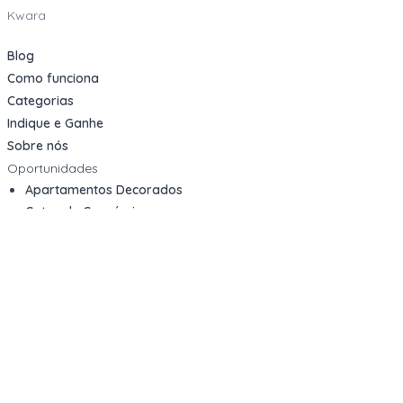
Kwara
Blog
Como funciona
Categorias
Indique e Ganhe
Sobre nós
Oportunidades
Apartamentos Decorados
Cotas de Consórcios
Desativações Corporativas
Leilões Judiciais
Logística Reversa
Mega Lotes
Queima de Estoque
Veículos