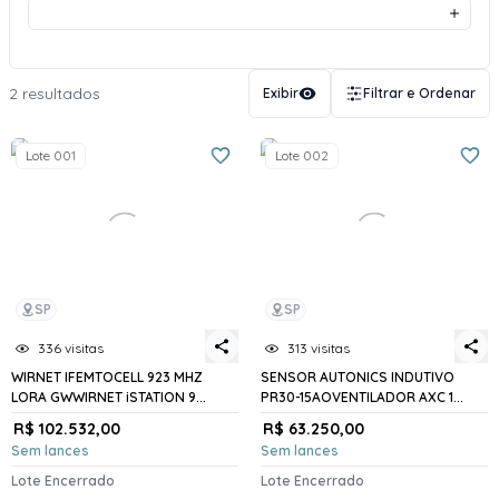
2 resultados
Exibir
Filtrar e Ordenar
Lote 001
Lote 002
SP
SP
336 visitas
313 visitas
WIRNET IFEMTOCELL 923 MHZ
SENSOR AUTONICS INDUTIVO
LORA GWWIRNET iSTATION 9...
PR30-15AOVENTILADOR AXC 1...
R$ 102.532,00
R$ 63.250,00
Sem lances
Sem lances
Lote Encerrado
Lote Encerrado