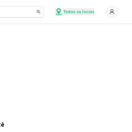
Todos os locais
cê