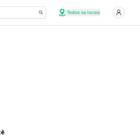
Todos os locais
cê